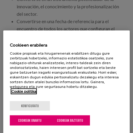
innovación, el conocimiento y la profesionalización
del sector.
Convertirse en una fecha de referencia para el
encuentro de todos los actores que configuran el
Sistema Catalán de Servicios Sociales.
Aglutinar los diversos agentes de los servicios
Cookieen erabilera
sociales para crear sinergias y cohesionar el
Cookie propioak eta hirugarrenenak erabiltzen ditugu gure
conocimiento en servicios sociales generado por
zerbitzuak hobetzeko, informazio estatistikoa osatzeko, zure
nabigazio-ohiturak analizatzeko, interes-taldeak zein diren
académicos, investigadores y profesionales.
ondorioztatzeko, haien interesen profil bat sortzeko eta beste
gune batzuetan iragarki esanguratsuak erakusteko. Horri esker,
Mayte Sancho, directora de Planificación de Matia
eskaintzen dugun edukia pertsonalizatu dezakegu eta interesa
sortzen duten atalei buruzko informazioa lortu. Gainera,
Fundazioa, participara como ponenete en una mesa
webgunea eta zure segurtasuna hobetu ditzakegu.
dedicada a la prevención y atención integrada en el
Cookie politika
entorno domiciliario y comunitario.
KONFIGURATU
COOKIEAK ONARTU
COOKIEAK BAZTERTU