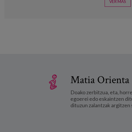
VER MÁS
Matia Orienta 
Doako zerbitzua, eta, horr
egoerei edo eskaintzen dit
dituzun zalantzak argitzen 