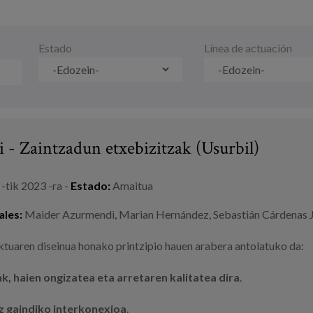
Estado
Línea de actuación
 - Zaintzadun etxebizitzak (Usurbil)
-tik
2023
-ra -
Estado:
Amaitua
ales:
Maider Azurmendi
, Marian Hernández, Sebastián Cárdenas 
ktuaren diseinua honako printzipio hauen arabera antolatuko da:
k, haien ongizatea eta arretaren kalitatea dira
.
az gaindiko interkonexioa
.