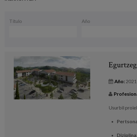
Data
Título
Año
Egurtzegi
Año:
2021
Profesion
Usurbil proie
Pertsona
Diziplin