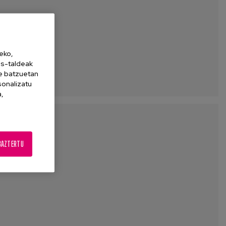
eko,
es-taldeak
ne batzuetan
sonalizatu
a,
BAZTERTU