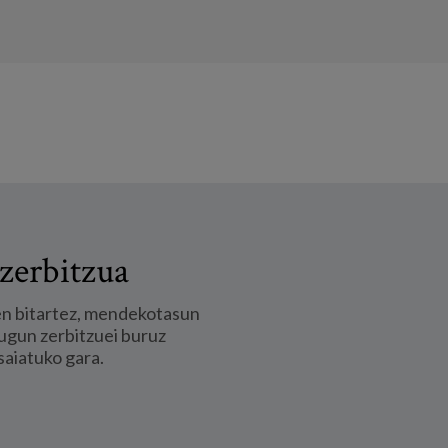
zerbitzua
en bitartez, mendekotasun
ugun zerbitzuei buruz
saiatuko gara.