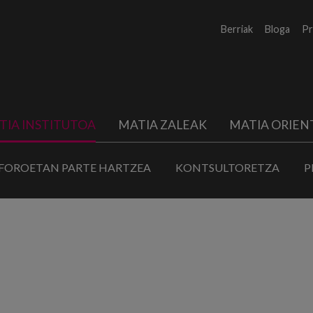
Berriak
Bloga
Pr
TIA INSTITUTOA
MATIA ZALEAK
MATIA ORIEN
FOROETAN PARTE HARTZEA
KONTSULTORETZA
P