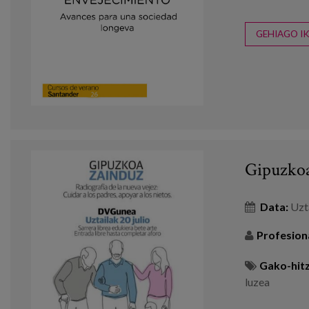
GEHIAGO IK
Gipuzkoa
Data:
Uzt
Profesion
Gako-hitz
luzea