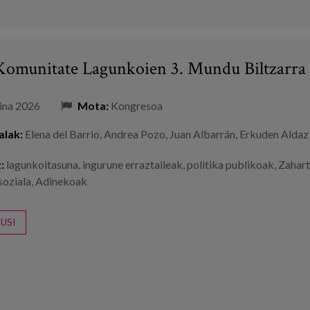
 Komunitate Lagunkoien 3. Mundu Biltzarra
ina 2026
Mota:
Kongresoa
alak:
Elena del Barrio
,
Andrea Pozo
,
Juan Albarrán
,
Erkuden Aldaz
:
lagunkoitasuna
,
ingurune erraztaileak
,
politika publikoak
,
Zahart
soziala
,
Adinekoak
USI