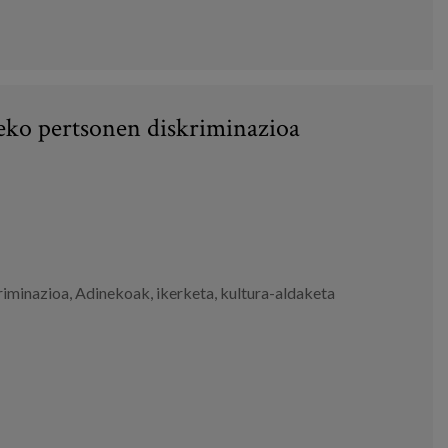
neko pertsonen diskriminazioa
riminazioa
,
Adinekoak
,
ikerketa
,
kultura-aldaketa