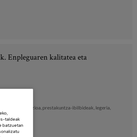
k. Enpleguaren kalitatea eta
,
profesionalizazioa
,
prestakuntza-ibilbideak
,
legeria
,
eko,
es-taldeak
ne batzuetan
sonalizatu