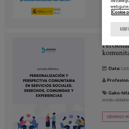
dezakegu 
webgunea
Cookie po
KONF
Pertsona
komunita
Data:
Uzt
Profesion
Gako-hitz
eredu-aldake
GEHIAGO IK