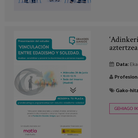
‘Adinker
aztertzea
Data:
Eka
Profesion
Gako-hitz
GEHIAGO IK