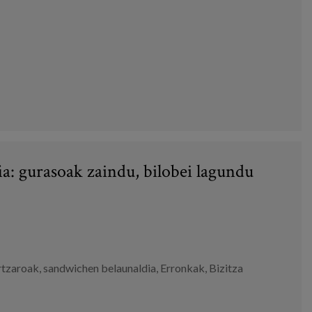
a: gurasoak zaindu, bilobei lagundu
rtzaroak
,
sandwichen belaunaldia
,
Erronkak
,
Bizitza