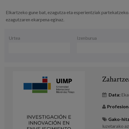
Elkartzeko gune bat, ezagutza eta esperientziak partekatzeko. 
ezagutzaren ekarpena eginaz.
Data
Urtea
Izenburua
Zahartze
Data:
Eka
Profesion
Gako-hitz
luzetarako az