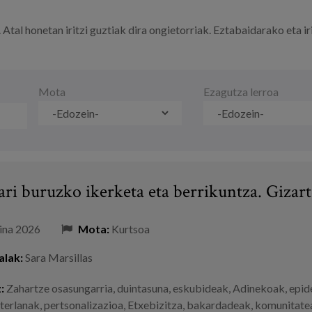
Atal honetan iritzi guztiak dira ongietorriak. Eztabaidarako eta i
Mota
Ezagutza lerroa
ari buruzko ikerketa eta berrikuntza. Gizar
ina 2026
Mota:
Kurtsoa
alak:
Sara Marsillas
:
Zahartze osasungarria
,
duintasuna
,
eskubideak
,
Adinekoak
,
epid
terlanak
,
pertsonalizazioa
,
Etxebizitza
,
bakardadeak
,
komunitatea