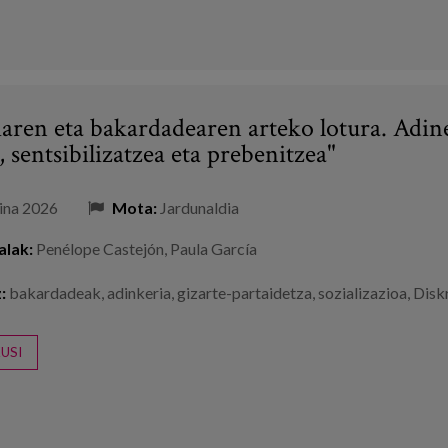
iaren eta bakardadearen arteko lotura. Adi
, sentsibilizatzea eta prebenitzea"
ina 2026
Mota:
Jardunaldia
alak:
Penélope Castejón
,
Paula García
:
bakardadeak
,
adinkeria
,
gizarte-partaidetza
,
sozializazioa
,
Disk
USI