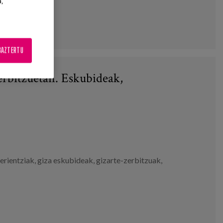
a,
BAZTERTU
erbitzuetan. Eskubideak,
erientziak
,
giza eskubideak
,
gizarte-zerbitzuak
,