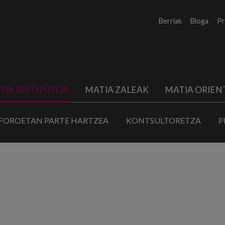
Berriak
Bloga
Pr
TIA INSTITUTOA
MATIA ZALEAK
MATIA ORIEN
FOROETAN PARTE HARTZEA
KONTSULTORETZA
P