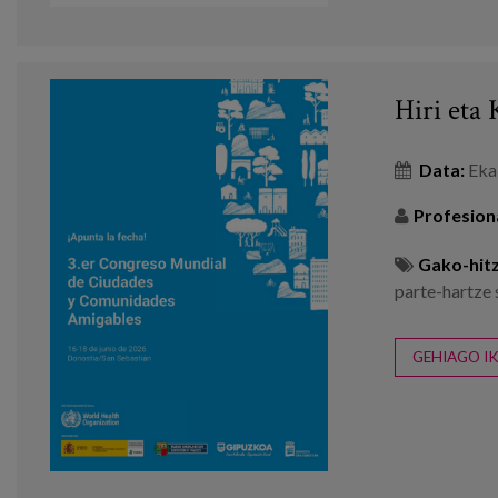
Hiri eta
Data:
Eka
Profesion
Gako-hitz
parte-hartze 
GEHIAGO IK