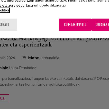
eta interesa sortzen duten atalei buruzko informazioa lortu. Gainer
 eta zure segurtasuna hobetu ditzakegu.
litika
IGURATU
COOKIEAK ONARTU
COOKIEAK 
lizazioa eta ikuspegi komunitarioa gizarte-z
tea eta esperientziak
aila 2026
Mota:
Jardunaldia
alak:
Laura Fernández
:
pertsonalizazioa
,
Iraupen luzeko zainketak
,
duintasuna
,
POP
,
esp
ta
,
esku-hartze komunitarioa
,
politika publikoak
USI