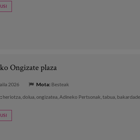
USI
ko Ongizate plaza
aila 2026
Mota:
Besteak
:
heriotza
,
dolua
,
ongizatea
,
Adineko Pertsonak
,
tabua
,
bakardad
USI