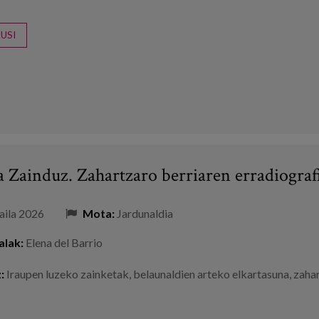
USI
 Zainduz. Zahartzaro berriaren erradiografi
aila 2026
Mota:
Jardunaldia
alak:
Elena del Barrio
:
Iraupen luzeko zainketak
,
belaunaldien arteko elkartasuna
,
zaha