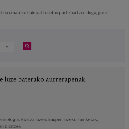
ritzia emateko hainbat forotan parte hartzen dugu, gure
te luze baterako aurrerapenak
emiología
,
Bizitza luzea
,
Iraupen luzeko zainketak
,
n bizitzea