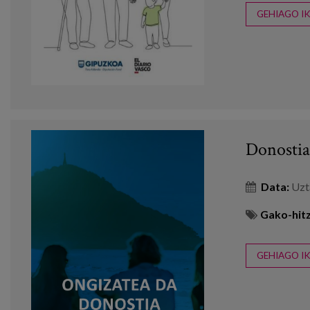
GEHIAGO IK
Donostia
Data:
Uzt
Gako-hitz
GEHIAGO IK