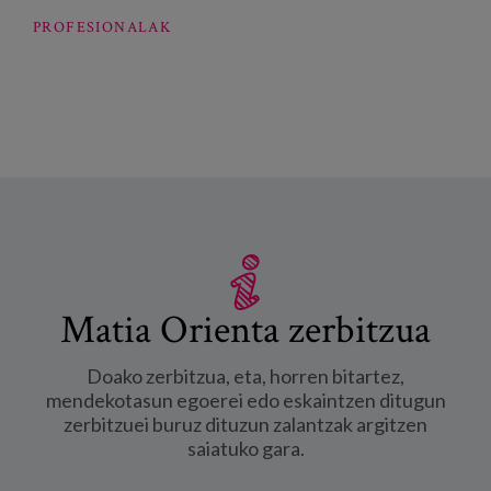
PROFESIONALAK
Matia Orienta zerbitzua
Doako zerbitzua, eta, horren bitartez,
mendekotasun egoerei edo eskaintzen ditugun
zerbitzuei buruz dituzun zalantzak argitzen
saiatuko gara.