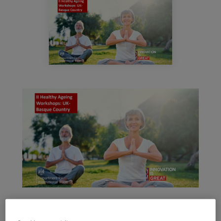
talleres_consuladobritanico.png
Prentsa
Egizu lan gurekin
Salaketa-kanala
es
eu
en
El próximo 8 de abril tendrá lugar una de las sesiones
de los "Healthy Ageing Workshops" organizados