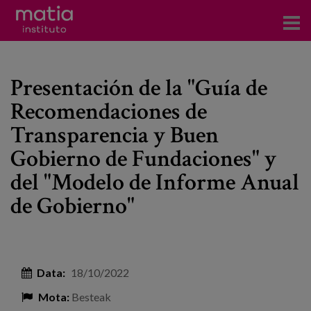
Institutoa
Presentación de la "Guía de
Ikerkuntza
Recomendaciones de
Argitalpenak
Transparencia y Buen
Foroetan parte hartzea
Gobierno de Fundaciones" y
del "Modelo de Informe Anual
Kontsultoretza
de Gobierno"
Prestakuntza
Gertaerak
Berriak
Data:
18/10/2022
Bloga
Mota:
Besteak