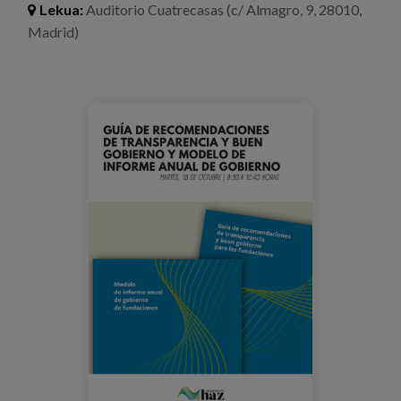
Lekua:
Auditorio Cuatrecasas (c/ Almagro, 9, 28010,
Prentsa
Madrid)
Egizu lan gurekin
Salaketa-kanala
eventos_web_presentacion_guia_fundac
es
eu
en