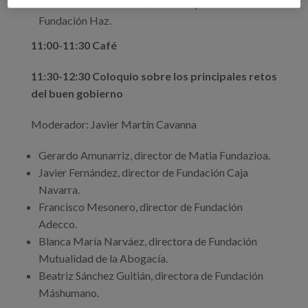
Javier Martín Cavanna, fundador y director de
Fundación Haz.
11:00-11:30 Café
11:30-12:30 Coloquio sobre los principales retos
del buen gobierno
Moderador: Javier Martín Cavanna
Gerardo Amunarriz, director de Matia Fundazioa.
Javier Fernández, director de Fundación Caja
Navarra.
Francisco Mesonero, director de Fundación
Adecco.
Blanca María​ Narváez, directora de Fundación
Mutualidad de la Abogacía.
Beatriz Sánchez Guitián, directora de Fundación
Máshumano.