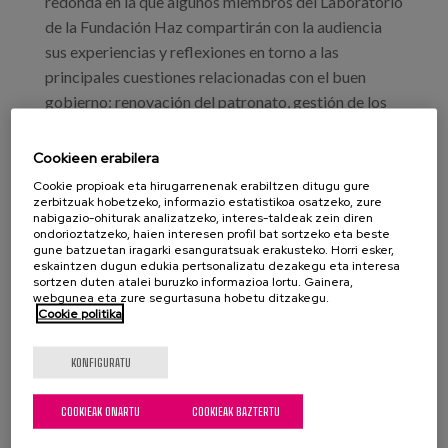
redonda en la que algunos miembros del Laboratorio
de la Fundación Haz compartirán con la audiencia
sus experiencias y reflexiones en torno a las
principales cuestiones relacionadas con el buen
gobierno: renovación del patronato, gestión de los
conflictos de intereses, relación entre la dirección
ejecutiva y el patronato, etc.
Cookieen erabilera
Cookie propioak eta hirugarrenenak erabiltzen ditugu gure
Programa:
zerbitzuak hobetzeko, informazio estatistikoa osatzeko, zure
nabigazio-ohiturak analizatzeko, interes-taldeak zein diren
9:30-9:45 Recepción y palabras de bienvenida
ondorioztatzeko, haien interesen profil bat sortzeko eta beste
gune batzuetan iragarki esanguratsuak erakusteko. Horri esker,
eskaintzen dugun edukia pertsonalizatu dezakegu eta interesa
Fernando Bernad, socio y consejero de
sortzen duten atalei buruzko informazioa lortu. Gainera,
Cuatrecasas.
webgunea eta zure segurtasuna hobetu ditzakegu.
Cookie politika
María López-Escorial, presidenta de Fundación
Haz.
KONFIGURATU
9:45-11:00 Presentación de la
Guía
e
Informe
anual de gobierno
COOKIEAK ONARTU
COOKIEAK BAZTERTU