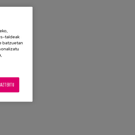
eko,
es-taldeak
ne batzuetan
sonalizatu
a,
BAZTERTU