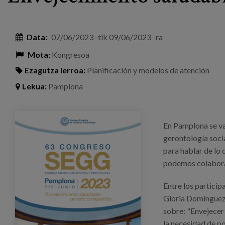
Data:
07/06/2023
-tik
09/06/2023
-ra
Mota:
Kongresoa
Ezagutza lerroa:
Planificación y modelos de atención
Lekua:
Pamplona
segg_cartel_congreso.jpg
En Pamplona se van
gerontología socia
para hablar de lo
podemos colabora
Entre los partici
Gloria Domínguez, 
sobre: "Envejecer 
la necesidad de po