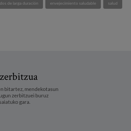
dos de larga duración
envejecimiento saludable
salud
zerbitzua
en bitartez, mendekotasun
ugun zerbitzuei buruz
saiatuko gara.