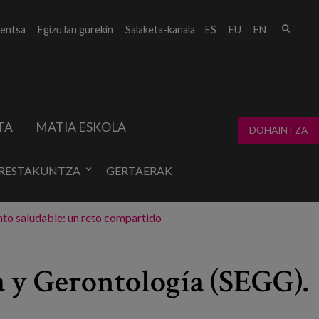
Bilat
entsa
Egizu lan gurekin
Salaketa-kanala
ES
EU
EN
form
TA
MATIA ESKOLA
DOHAINTZA
RESTAKUNTZA
GERTAERAK
nto saludable: un reto compartido
a y Gerontología (SEGG).