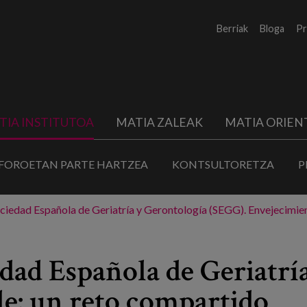
Berriak
Bloga
Pr
TIA INSTITUTOA
MATIA ZALEAK
MATIA ORIEN
FOROETAN PARTE HARTZEA
KONTSULTORETZA
P
ciedad Española de Geriatría y Gerontología (SEGG). Envejecimie
edad Española de Geriatrí
e: un reto compartido