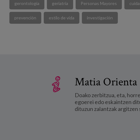
gerontología
geriatría
Personas Mayores
cuida
prevención
estilo de vida
investigación
Matia Orienta 
Doako zerbitzua, eta, horr
egoerei edo eskaintzen dit
dituzun zalantzak argitzen 