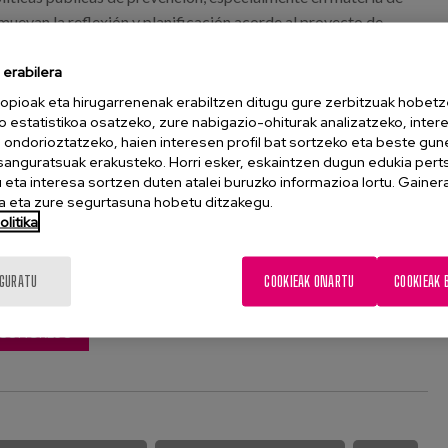
muevan la reflexión y planificación acorde al proyecto de
erabilera
ro García, participa el jueves con una comunicación que lleva
opioak eta hirugarrenenak erabiltzen ditugu gure zerbitzuak hobetz
a del cambio en un proyecto de coordinación de servicios
o estatistikoa osatzeko, zure nabigazio-ohiturak analizatzeko, inter
icológico a cuidadoras de personas con demencia". Además,
n ondorioztatzeko, haien interesen profil bat sortzeko eta beste gu
esanguratsuak erakusteko. Horri esker, eskaintzen dugun edukia pert
e moderador en una mesa de comunicaciones del Área Social.
eta interesa sortzen duten atalei buruzko informazioa lortu. Gainer
 eta zure segurtasuna hobetu ditzakegu.
litika
IGURATU
COOKIEAK ONARTU
COOKIEAK 
 CONGRESO