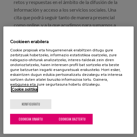
retos y respuestas en el ámbito de la difusión de la
información y acceso a los servicios sociales. Una
cita que podrá seguir tanto de manera presencial
como online, y a la que acudimos para sumarnos a
una mesa de debate compuesta por representantes
de la Administración Pública y entidades del Tercer
Cookieen erabilera
Sector, con el foco puesto en los retos y dificultades
Cookie propioak eta hirugarrenenak erabiltzen ditugu gure
zerbitzuak hobetzeko, informazio estatistikoa osatzeko, zure
para el ejercicio del derecho a la información sobre
nabigazio-ohiturak analizatzeko, interes-taldeak zein diren
los servicios y prestaciones sociales.
ondorioztatzeko, haien interesen profil bat sortzeko eta beste
gune batzuetan iragarki esanguratsuak erakusteko. Horri esker,
eskaintzen dugun edukia pertsonalizatu dezakegu eta interesa
En relación a esto, Maider Azurmendi, Directora de
sortzen duten atalei buruzko informazioa lortu. Gainera,
Atención Domiciliaria y Comunitaria, compartirá
webgunea eta zure segurtasuna hobetu ditzakegu.
Cookie politika
nuestra experiencia en la creación y desarrollo de
Matia Orienta, como servicio de información y
KONFIGURATU
orientación de nuestra entidad.
COOKIEAK ONARTU
COOKIEAK BAZTERTU