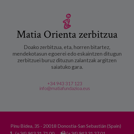
Matia Orienta zerbitzua
Doako zerbitzua, eta, horren bitartez,
mendekotasun egoerei edo eskaintzen ditugun
zerbitzuei buruz dituzun zalantzak argitzen
saiatuko gara.
+34 943 317 123
info@matiafundazioa.eus
Pinu Bidea, 35 - 20018 Donostia-San Sebastián (Spain)
(+34) 943 31 71 00
(+34) 943 31 27 01