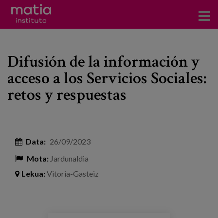
Institutoa
Difusión de la información y
Ikerkuntza
acceso a los Servicios Sociales:
Argitalpenak
retos y respuestas
Foroetan parte hartzea
Kontsultoretza
Data:
26/09/2023
Prestakuntza
Mota:
Jardunaldia
Gertaerak
Lekua:
Vitoria-Gasteiz
Berriak
Bloga