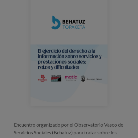
behatuz_cartel_jornada.png
Prentsa
Egizu lan gurekin
Salaketa-kanala
es
eu
en
Encuentro organizado por el Observatorio Vasco de
Servicios Sociales (Behatuz) para tratar sobre los