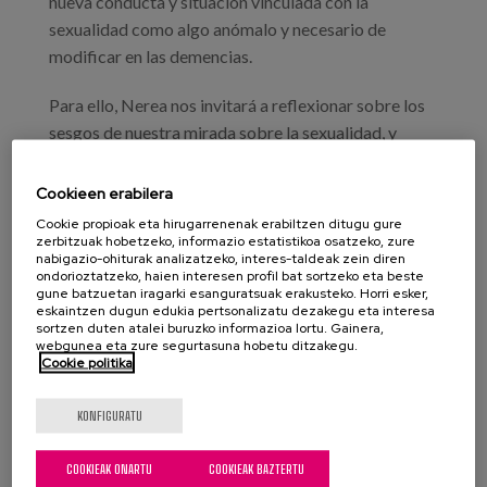
nueva conducta y situación vinculada con la
sexualidad como algo anómalo y necesario de
modificar en las demencias.
Para ello, Nerea nos invitará a reflexionar sobre los
sesgos de nuestra mirada sobre la sexualidad, y
hablará de diferentes situaciones que habitualmente
retan a familias y profesionales desde otros
Cookieen erabilera
enfoques como los derechos sexuales, las
Cookie propioak eta hirugarrenenak erabiltzen ditugu gure
necesidades no cubiertas y los tabús sociales.
zerbitzuak hobetzeko, informazio estatistikoa osatzeko, zure
nabigazio-ohiturak analizatzeko, interes-taldeak zein diren
ondorioztatzeko, haien interesen profil bat sortzeko eta beste
Asimismo, hablaremos de estrategias y claves para
gune batzuetan iragarki esanguratsuak erakusteko. Horri esker,
eskaintzen dugun edukia pertsonalizatu dezakegu eta interesa
acompañar estas situaciones. Todo ello acompañado
sortzen duten atalei buruzko informazioa lortu. Gainera,
de experiencias reales en entornos residenciales y
webgunea eta zure segurtasuna hobetu ditzakegu.
Cookie politika
domiciliarios.
KONFIGURATU
Zure cookien ezarpenak edukia blokeatu du. Edukia
COOKIEAK ONARTU
COOKIEAK BAZTERTU