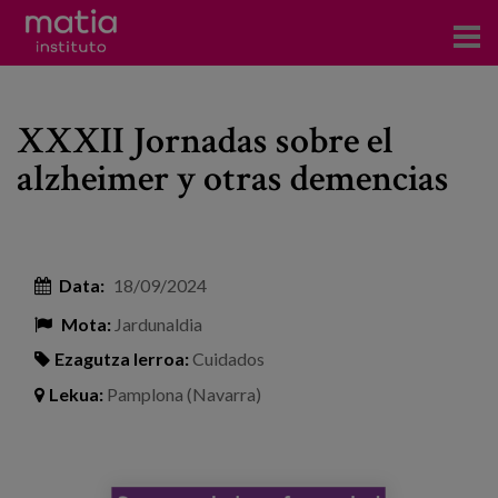
Institutoa
XXXII Jornadas sobre el
Ikerkuntza
alzheimer y otras demencias
Argitalpenak
Foroetan parte hartzea
Data:
18/09/2024
Kontsultoretza
Mota:
Jardunaldia
Prestakuntza
Ezagutza lerroa:
Cuidados
Gertaerak
Lekua:
Pamplona (Navarra)
Berriak
Bloga