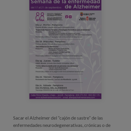
cartel_semanaalzheimer.png
Prentsa
Egizu lan gurekin
Salaketa-kanala
es
eu
en
Sacar el Alzheimer del “cajón de sastre” de las
enfermedades neurodegenerativas, crónicas o de