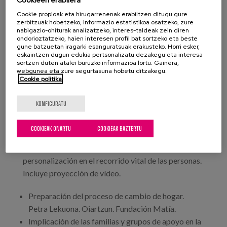
apoyar la calidad continua de la atención Teresa
Cookie propioak eta hirugarrenenak erabiltzen ditugu gure
Martínez Rodríguez. Coordinadora técnica de la
zerbitzuak hobetzeko, informazio estatistikoa osatzeko, zure
estrategia y red CuidAs. Consejería de Derechos
nabigazio-ohiturak analizatzeko, interes-taldeak zein diren
ondorioztatzeko, haien interesen profil bat sortzeko eta beste
Sociales y Bienestar del Principado de Asturias.
gune batzuetan iragarki esanguratsuak erakusteko. Horri esker,
eskaintzen dugun edukia pertsonalizatu dezakegu eta interesa
sortzen duten atalei buruzko informazioa lortu. Gainera,
10:10-11:00 Los cuidados, los apoyos y la inclusión
webgunea eta zure segurtasuna hobetu ditzakegu.
en la comunidad: implicaciones para la práctica
Cookie politika
desde la atención centrada en la persona. Pura Díaz
Vega. Psicóloga.
KONFIGURATU
11:00-11:30 Pausa-café.
COOKIEAK ONARTU
COOKIEAK BAZTERTU
11:30-12:50 Buenas prácticas en centros: la
personalización en el recorrido vital de las personas.
Incluye proyección de vídeo.
Preparación del proceso de cambio de hogar.
Petra Lekuona. Oiartzun. Fundación Matía.
Implicación de las familias y grupos de apoyo en la