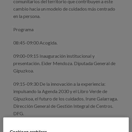
comunitarios del territorio que contribuyen a este
cambio hacia un modelo de cuidados más centrado
en la persona.
Programa
08:45-09:00 Acogida.
09:00-09:15 Inauguración institucional y
presentación. Eider Mendoza. Diputada General de
Gipuzkoa.
09:15-09:30 De la innovación a la experiencia:
impulsando la Agenda 2030 y el Libro Verde de
Gipuzkoa, el futuro de los cuidados. Irune Galarraga.
Dirección General de Gestión Integral de Centros.
DFG.
09:30-10:10 Estrategia CuidAs. Cómo evaluar y
Cookieen erabilera