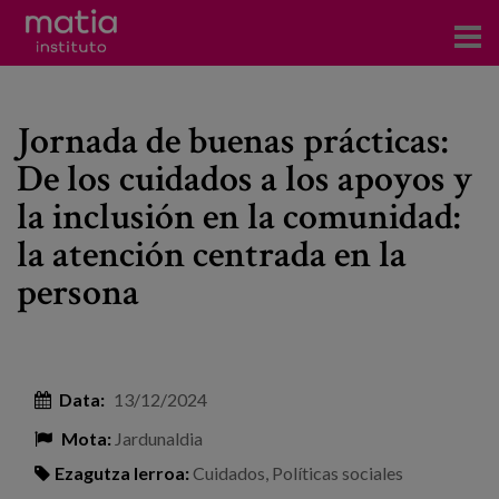
Institutoa
Jornada de buenas prácticas:
Ikerkuntza
De los cuidados a los apoyos y
Argitalpenak
la inclusión en la comunidad:
Foroetan parte hartzea
la atención centrada en la
persona
Kontsultoretza
Prestakuntza
Gertaerak
Data:
13/12/2024
Berriak
Mota:
Jardunaldia
Bloga
Ezagutza lerroa:
Cuidados
,
Políticas sociales