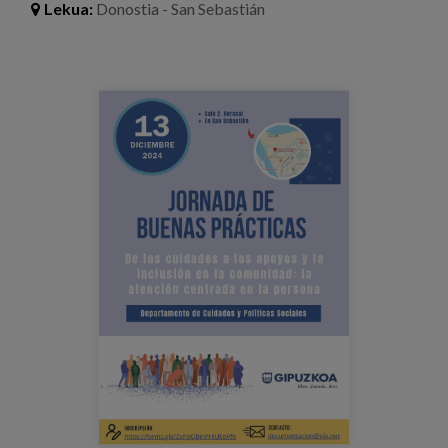
Lekua:
Donostia - San Sebastián
Prentsa
Egizu lan gurekin
programa_jornadas_bbpp_cuidados.jpg
Salaketa-kanala
es
eu
en