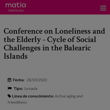
Acerca del Instituto
Conference on Loneliness and
Investigación
the Elderly - Cycle of Social
Publicaciones
Challenges in the Balearic
Participación en foros
Islands
Consultoría
Formación
Fecha:
28/03/2022
Eventos
Tipo:
Jornada
Línea de conocimiento:
Active aging and
Noticias
friendliness