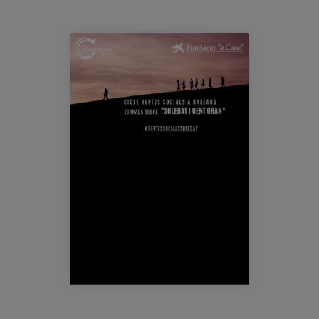
Blog
Prensa
jornada_soledad_diariomallorca_mayte
Trabaja con nosotros
Canal de denuncias
es
eu
en