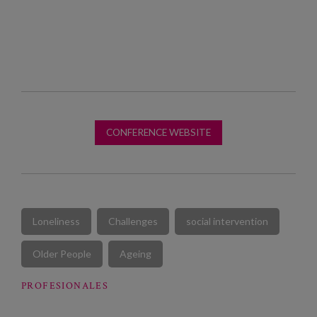
CONFERENCE WEBSITE
Loneliness
Challenges
social intervention
Older People
Ageing
PROFESIONALES