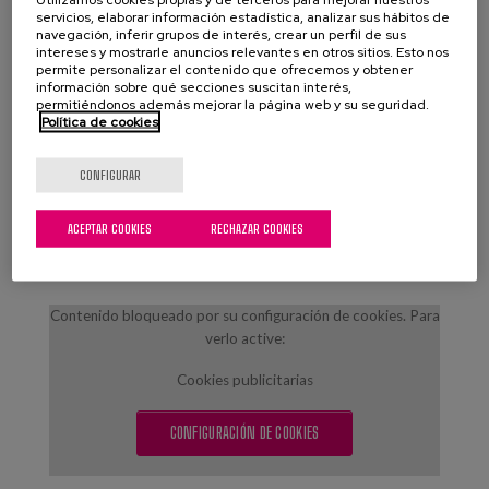
Mayte Sancho, member of the board of trustees of
servicios, elaborar información estadística, analizar sus hábitos de
navegación, inferir grupos de interés, crear un perfil de sus
Matia.
intereses y mostrarle anuncios relevantes en otros sitios. Esto nos
María José de Prada, educationalist of the section
permite personalizar el contenido que ofrecemos y obtener
información sobre qué secciones suscitan interés,
for the Promotion of Autonomy of the Elderly -
permitiéndonos además mejorar la página web y su seguridad.
IMAS
Política de cookies
Jaume Payeras, Technical Director of Social
Welfare of Palma City Council
CONFIGURAR
Those attending the event will be able to enjoy a
ACEPTAR COOKIES
RECHAZAR COOKIES
welcome coffee at 10am in the CaixaForum
cafeteria.
Contenido bloqueado por su configuración de cookies. Para
verlo active:
Cookies publicitarias
CONFIGURACIÓN DE COOKIES