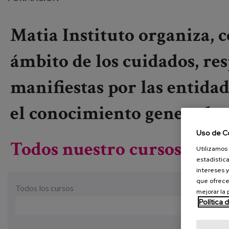
Matia Instituto organiza,
ámbito de los cuidados, re
manifiestas por las entidade
el conocimiento generado 
Uso de C
Todos nuestro cursos disp
Utilizamos 
estadística
intereses y
que ofrece
Todos los cursos
mejorar la
Política 