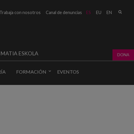
Busc
Trabaja con nosotros
Canal de denuncias
ES
EU
EN
Form
bú
MATIA ESKOLA
DONA
ÍA
FORMACIÓN
EVENTOS