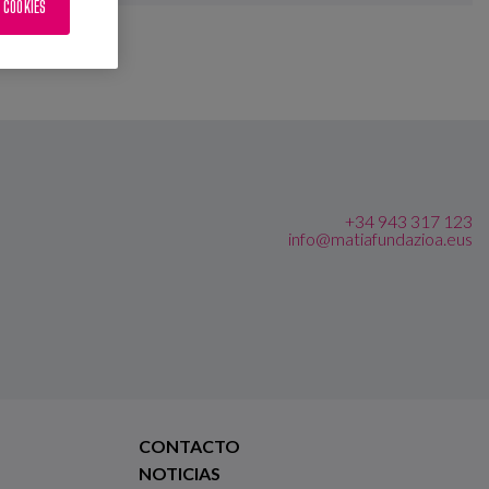
 COOKIES
+34 943 317 123
info@matiafundazioa.eus
CONTACTO
NOTICIAS