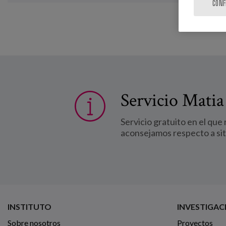
CONF
Servicio Matia
Servicio gratuito en el que
aconsejamos respecto a si
INSTITUTO
INVESTIGAC
Sobre nosotros
Proyectos