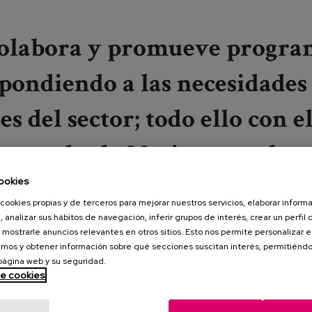
 colabora y promueve progra
spondiendo a las necesidades 
s del sector; todo ello con e
tanto desde Matia como de ot
ookies
onibles en
www.matiaeskola
cookies propias y de terceros para mejorar nuestros servicios, elaborar inform
, analizar sus hábitos de navegación, inferir grupos de interés, crear un perfil 
 mostrarle anuncios relevantes en otros sitios. Esto nos permite personalizar 
mos y obtener información sobre qué secciones suscitan interés, permitién
 página web y su seguridad.
de cookies