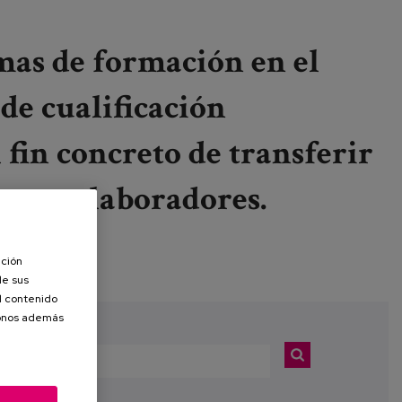
mas de formación en el
de cualificación
l fin concreto de transferir
ros colaboradores.
.eus
ación
de sus
el contenido
donos además