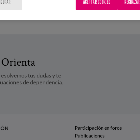
IGURAR
ACEPTAR COOKIES
RECHAZAR
 Orienta
 resolvemos tus dudas y te
tuaciones de dependencia.
Participación en foros
IÓN
Publicaciones