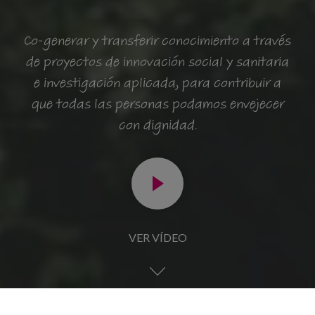
Co-generar y transferir conocimiento a través
de proyectos de innovación social y sanitaria
e investigación aplicada, para contribuir a
que todas las personas podamos envejecer
con dignidad.
VER VÍDEO