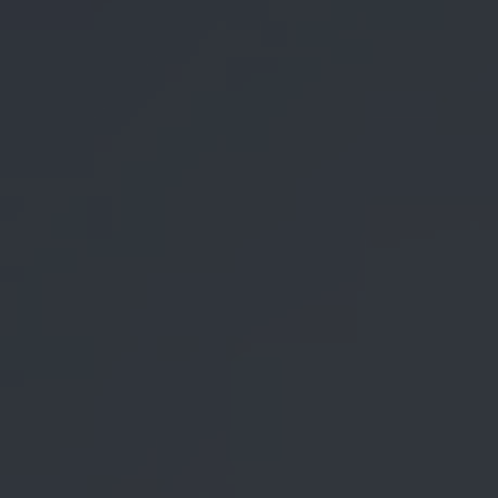
Blog
Prensa
Trabaja con nosotros
Canal de denuncias
es
eu
en