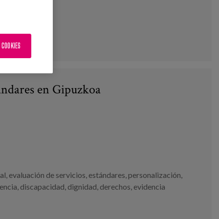
 COOKIES
tándares en Gipuzkoa
al
,
evaluación de servicios
,
estándares
,
personalización
,
encia
,
discapacidad
,
dignidad
,
derechos
,
evidencia