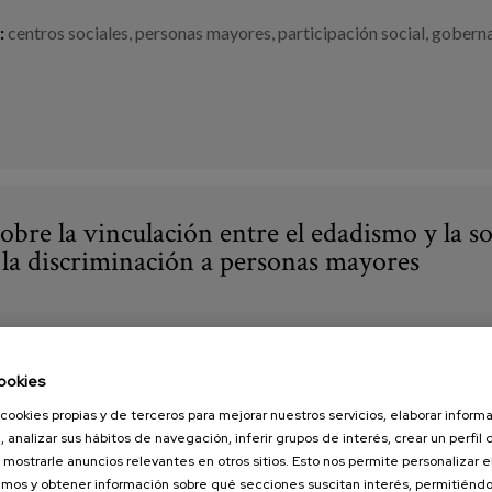
:
centros sociales
,
personas mayores
,
participación social
,
gobern
obre la vinculación entre el edadismo y la so
 la discriminación a personas mayores
na, A. (Coord.), Castejón, P. y García, P.
ookies
:
Estudio de la vinculación entre edadismo y soledad para sensibili
cookies propias y de terceros para mejorar nuestros servicios, elaborar inform
, analizar sus hábitos de navegación, inferir grupos de interés, crear un perfil 
:
edadismo
,
soledades
,
personas mayores
,
Investigación cualitativ
 mostrarle anuncios relevantes en otros sitios. Esto nos permite personalizar 
criminación
,
sensibilización
,
estereotipos
,
narrativa social
,
entorno
mos y obtener información sobre qué secciones suscitan interés, permitién