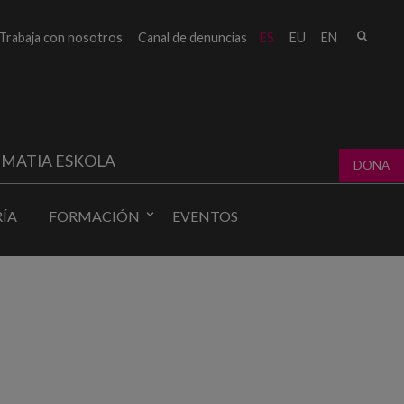
Busc
Trabaja con nosotros
Canal de denuncias
ES
EU
EN
Form
bú
MATIA ESKOLA
DONA
ÍA
FORMACIÓN
EVENTOS