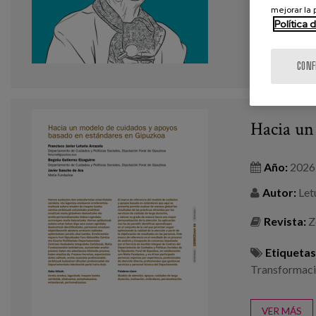
mejorar la
Política 
VER MÁS
CONF
Hacia un
Año:
2026
Autor:
Letu
Revista:
Z
Etiquetas
Transformaci
VER MÁS