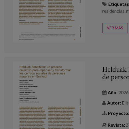
Etiquetas
residencias
,
m
VER MÁS
Helduak Z
de perso
Año:
2026
Autor:
Elis
Proyecto
Revista:
Z