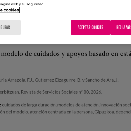
 página web y su seguridad.
de cookies
IGURAR
ACEPTAR COOKIES
RECHAZAR
 modelo de cuidados y apoyos basado en es
ria Arrazola, F.J., Gutierrez Eizaguirre, B. y Sancho de Ara, J.
erbitzuan. Revista de Servicios Sociales nº 88, 2026.
:
cuidados de larga duración
,
modelos de atención
,
innovación soci
ón del modelo
,
atención centrada en la persona
,
Gipuzkoa
,
depend