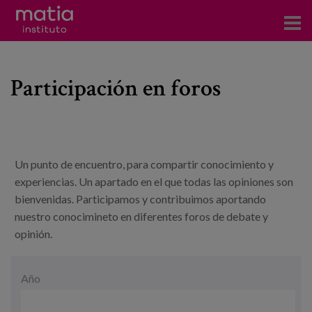
Acerca del Instituto
Participación en foros
Investigación
Publicaciones
Participación en foros
Un punto de encuentro, para compartir conocimiento y
Consultoría
experiencias. Un apartado en el que todas las opiniones son
bienvenidas. Participamos y contribuimos aportando
Formación
nuestro conocimineto en diferentes foros de debate y
opinión.
Eventos
Fecha
Año
Noticias