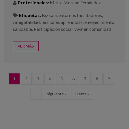
Profesionales:
Marta Moreno Fernández
Etiquetas:
Bizkaia
,
entornos facilitadores
,
Amigabilidad
,
lecciones aprendidas
,
envejecimiento
saludable
,
Participación social
,
vivir en comunidad
VER MÁS
PÁGINAS
1
2
3
4
5
6
7
8
9
…
siguiente ›
última »