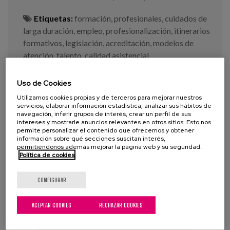
Etiquetas:
formación
,
profesionales
,
cuidados de
larga duración
,
empleo
,
profesionalización
,
itinerarios
formativos
,
legislación
,
acreditación
,
modelos de
atención
,
talento
,
calidad asistencial
Uso de Cookies
VER MÁS
Utilizamos cookies propias y de terceros para mejorar nuestros
servicios, elaborar información estadística, analizar sus hábitos de
navegación, inferir grupos de interés, crear un perfil de sus
intereses y mostrarle anuncios relevantes en otros sitios. Esto nos
permite personalizar el contenido que ofrecemos y obtener
información sobre qué secciones suscitan interés,
permitiéndonos además mejorar la página web y su seguridad.
Política de cookies
CONFIGURAR
ACEPTAR COOKIES
RECHAZAR COOKIES