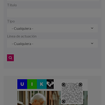
Blog
Título
Prensa
Tipo
Trabaja con nosotros
Canal de denuncias
Línea de actuación
es
eu
en