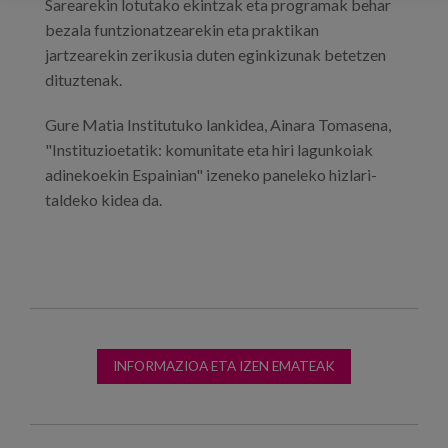
Sarearekin lotutako ekintzak eta programak behar
bezala funtzionatzearekin eta praktikan
jartzearekin zerikusia duten eginkizunak betetzen
dituztenak.
Gure Matia Institutuko lankidea, Ainara Tomasena,
"Instituzioetatik: komunitate eta hiri lagunkoiak
adinekoekin Espainian" izeneko paneleko hizlari-
taldeko kidea da.
INFORMAZIOA ETA IZEN EMATEAK