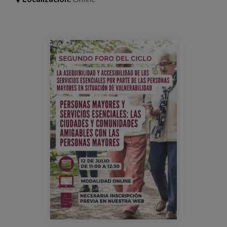
Blog
Prensa
foro_eapn_asequilibilidad_accesibilid
Trabaja con nosotros
Canal de denuncias
es
eu
en