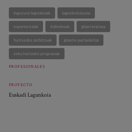
ingurune lagunkoiak
lagunkoitasuna
esperientziak
Adinekoak
gizarteratzea
funtsezko zerbitzuak
gizarte-partaidetza
esku hartzeko programak
PROFESIONALES
PROYECTO
Euskadi Lagunkoia