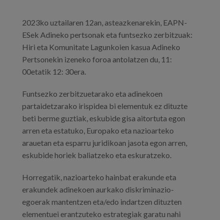
2023ko uztailaren 12an, asteazkenarekin, EAPN-
ESek Adineko pertsonak eta funtsezko zerbitzuak:
Hiri eta Komunitate Lagunkoien kasua Adineko
Pertsonekin izeneko foroa antolatzen du, 11:
00etatik 12: 30era.
Funtsezko zerbitzuetarako eta adinekoen
partaidetzarako irispidea bi elementuk ez dituzte
beti berme guztiak, eskubide gisa aitortuta egon
arren eta estatuko, Europako eta nazioarteko
arauetan eta esparru juridikoan jasota egon arren,
eskubide horiek baliatzeko eta eskuratzeko.
Horregatik, nazioarteko hainbat erakunde eta
erakundek adinekoen aurkako diskriminazio-
egoerak mantentzen eta/edo indartzen dituzten
elementuei erantzuteko estrategiak garatu nahi