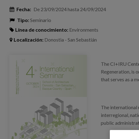
Fecha:
De
23/09/2024
hasta
24/09/2024
Tipo:
Seminario
Línea de conocimiento:
Environments
Localización:
Donostia - San Sebastián
seminario_ci-iru_2024.png
The CI+IRU Center
Regeneration, is o
that serves as a m
The international
interregional, nat
public administrat