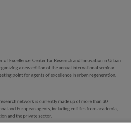
 of Excellence, Center for Research and Innovation in Urban
rganizing a new edition of the annual international seminar
eeting point for agents of excellence in urban regeneration.
 research network is currently made up of more than 30
ional and European agents, including entities from academia,
ion and the private sector.