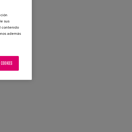
ación
de sus
el contenido
donos además
 COOKIES