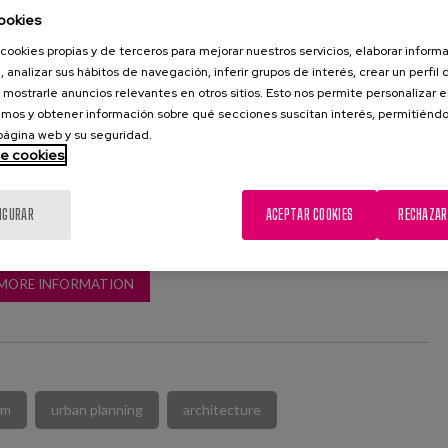
n will be held over two days at the School of Architecture of
ookies
h the focus on the definition of a comprehensive
cookies propias y de terceros para mejorar nuestros servicios, elaborar inform
ct focusing on its feasibility and implementation. The
, analizar sus hábitos de navegación, inferir grupos de interés, crear un perfil 
 previous years, will have as a common thread a local area
 mostrarle anuncios relevantes en otros sitios. Esto nos permite personalizar 
mos y obtener información sobre qué secciones suscitan interés, permitién
iority area to be regenerated.
 página web y su seguridad.
de cookies
IGURAR
ACEPTAR COOKIES
RECHAZAR
MORE INFORMATION
sm
urban planning
architecture