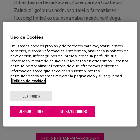
Bikaintasuna besarkatzen, Zuzendaritza Guztietan
Zainduz" goiburuarekin, ospitaleko farmaziaren
ikuspegi holistiko eta osoa nabarmendu nahi dugu,
baita pazienteak eta haien ongizatea zaintzeko
bikaintasunarekiko konpromisoa eta profesionalen
Uso de Cookies
zaintza ere.
Utilizamos cookies propias y de terceros para mejorar nuestros
servicios, elaborar información estadística, analizar sus hábitos de
Parte hartu duten adituen artean, gure lankide Alex
navegación, inferir grupos de interés, crear un perfil de sus
intereses y mostrarle anuncios relevantes en otros sitios. Esto nos
Ferro Uriguenek, Matiako Bermigham Ospitaleko
permite personalizar el contenido que ofrecemos y obtener
farmazialari espezialistak, "Arreta farmazeutikoa
información sobre qué secciones suscitan interés,
permitiéndonos además mejorar la página web y su seguridad.
paziente aringarrian eta bizitzaren amaieran: sarrera
Política de cookies
eta kontzeptu orokorrak. ".
CONFIGURAR
ACEPTAR COOKIES
RECHAZAR COOKIES
KONGRESUAREN WEBGUNEA