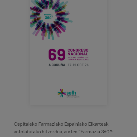
congreso_sehf_imagen_anunciadora.pn
Blog
Prensa
Trabaja con nosotros
Canal de denuncias
es
eu
en
Ospitaleko Farmaziako Espainiako Elkarteak
antolatutako hitzordua, aurten "Farmazia 360 °: