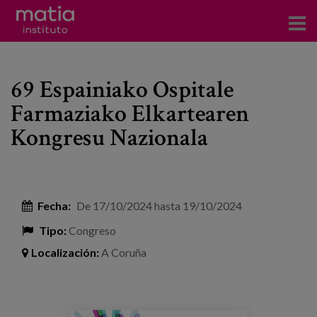
Acerca del Instituto
69 Espainiako Ospitale
Investigación
Farmaziako Elkartearen
Publicaciones
Kongresu Nazionala
Participación en foros
Consultoría
Fecha:
De
17/10/2024
hasta
19/10/2024
Formación
Tipo:
Congreso
Eventos
Localización:
A Coruña
Noticias