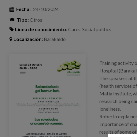
Fecha:
24/10/2024
Tipo:
Otros
Línea de conocimiento:
Cares
,
Social politics
Localización:
Barakaldo
eventos_soledades_barakaldo.png
Training activity 
Hospital (Barakald
The speakers at t
(health services o
Matia Institute, 
research being car
loneliness.
Roberto explained
importance of cha
results of some of