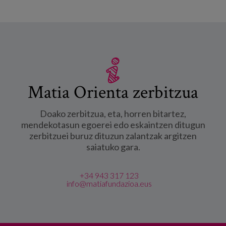
Matia Orienta zerbitzua
Doako zerbitzua, eta, horren bitartez,
mendekotasun egoerei edo eskaintzen ditugun
zerbitzuei buruz dituzun zalantzak argitzen
saiatuko gara.
+34 943 317 123
info@matiafundazioa.eus