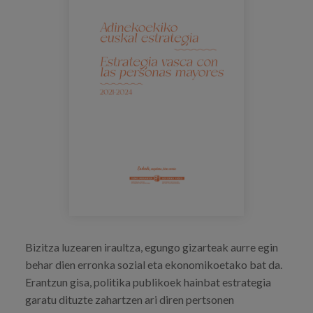
Prentsa
Egizu lan gurekin
Salaketa-kanala
es
eu
en
Bizitza luzearen iraultza, egungo gizarteak aurre egin
behar dien erronka sozial eta ekonomikoetako bat da.
Erantzun gisa, politika publikoek hainbat estrategia
garatu dituzte zahartzen ari diren pertsonen