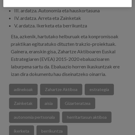
II. ardatza. Trantsizioak eta bizi-proiektua
III. ardatza. Autonomia eta hauskortasuna
IV. ardatza. Arreta eta Zainketak
V. ardatza. Ikerketa eta berrikuntza
Eta, azkenik, hartutako helburuak eta konpromisoak
praktikan egituratuko dituzten trakzio-proiektuak.
Gainera, eranskin gisa, Zahartze Aktiboaren Euskal
Estrategiaren (EVEA) 2015-2020 ebaluazioaren
laburpena sartu da. Ebaluazio horren ikaskuntzak ere
izan dira dokumentu hau diseinatzeko oinarria.
adinekoak
Zahartze Aktiboa
estrategia
Zainketak
aisia
Gizarteratzea
autonomia pertsonala
herritartasun aktiboa
ikerketa
berrikuntza