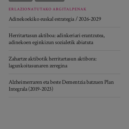
ERLAZIONATUTAKO ARGITALPENAK
Adinekoekiko euskal estrategia / 2026-2029
Herritartasun aktiboa: adinkeriari erantzutea,
adinekoen eginkizun sozialetik abiatuta
Zahartze aktibotik herritartasun aktibora:
lagunkoitasunaren zeregina
Alzheimerraren eta beste Dementzia batzuen Plan
Integrala (2019-2023)