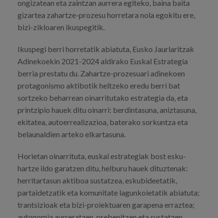
ongizatean eta zaintzan aurrera egiteko, baina baita
gizartea zahartze-prozesu horretara nola egokitu ere,
bizi-zikloaren ikuspegitik.
Ikuspegi berri horretatik abiatuta, Eusko Jaurlaritzak
Adinekoekin 2021-2024 aldirako Euskal Estrategia
berria prestatu du. Zahartze-prozesuari adinekoen
protagonismo aktibotik heltzeko eredu berri bat
sortzeko beharrean oinarritutako estrategia da, eta
printzipio hauek ditu oinarri: berdintasuna, aniztasuna,
ekitatea, autoerrealizazioa, baterako sorkuntza eta
belaunaldien arteko elkartasuna.
Horietan oinarrituta, euskal estrategiak bost esku-
hartze ildo garatzen ditu, helburu hauek dituztenak:
herritartasun aktiboa sustatzea, eskubideetatik,
partaidetzatik eta komunitate lagunkoietatik abiatuta;
trantsizioak eta bizi-proiektuaren garapena erraztea;
autonomia aurreratzen, prebenitzen eta sustatzen