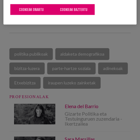
COOKIEAK ONARTU
COOKIEAK BAZTERTU
IKUSI ARGITALPENA
politika publikoak
aldaketa demografikoa
bizitza-luzera
parte-hartze soziala
adinekoak
Etxebizitza
iraupen luzeko zainketak
PROFESIONALAK
Elena del Barrio
Gizarte Politika eta
Testuinguruen zuzendaria -
Ikertzailea
Sara Marsillas