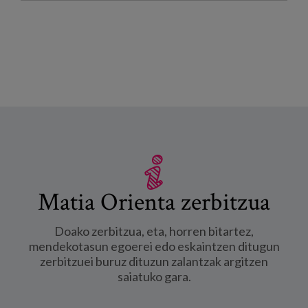
Matia Orienta zerbitzua
Doako zerbitzua, eta, horren bitartez,
mendekotasun egoerei edo eskaintzen ditugun
zerbitzuei buruz dituzun zalantzak argitzen
saiatuko gara.