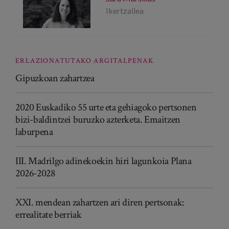
Ikertzailea
ERLAZIONATUTAKO ARGITALPENAK
Gipuzkoan zahartzea
2020 Euskadiko 55 urte eta gehiagoko pertsonen
bizi-baldintzei buruzko azterketa. Emaitzen
laburpena
III. Madrilgo adinekoekin hiri lagunkoia Plana
2026-2028
XXI. mendean zahartzen ari diren pertsonak:
errealitate berriak