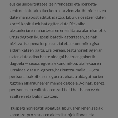
euskal unibertsitateei zein fundazio eta ikerketa-
zentroei lotutako ikerketa- eta zientzia-ibilbide luzea
duten hamabost adituk idatzia. Liburua osatzen duten
zortzi kapituluek bat egiten dute Bizkaiko
biztanleriaren zahartzearen errealitatea alarmismotik
urrun dagoen ikuspegi batetik aztertzean, zeinak
bizitza-iraupena lorpen sozial eta ekonomiko gisa
aldarrikatzen baitu. Era berean, testu horiek agerian
uzten dute adina beste aldagai batzuen gainetik
dagoela — sexua, egoera ekonomikoa, bizilekuaren
lurraldea, osasun-egoera, hezkuntza-maila... —, eta
pertsona bakoitzaren egoera zehatza aldagai horien
guztien elkargunearen mende dagoela. Adinak, berez,
pertsonen errealitatearen zati txiki bat baino ez du
azaltzen eta baldintzatzen.
Ikuspegi horretatik abiatuta, liburuaren lehen zatiak
zahartze-prozesuaren alderdi subjektiboak eta