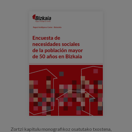
Prentsa
Egizu lan gurekin
Salaketa-kanala
es
eu
en
Zortzi kapitulu monografikoz osatutako txostena,