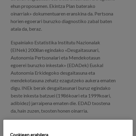
ehun proposamen. Ekintza Plan baterako
Prentsa
oinarriak» dokumentuaren eranskina da. Pertsona
Egizu lan gurekin
horien egoerari buruzko diagnostiko zabal baten
atala da, beraz.
Salaketa-kanala
Espainiako Estatistika Institutu Nazionalak
(EINek) 2008an egindako «Desgaitasunari,
es
Autonomia Pertsonalari eta Mendekotasun
eu
egoerei buruzko inkestak» (EDADek) Euskal
Autonomia Erkidegoko desgaitasuna eta
en
mendekotasuna zehatz ezagutzeko aukera ematen
digu. INEk berak desgaitasunari buruz egindako
beste inkesta batzuei (1986koari eta 1999koari,
adibidez) jarraipena ematen die. EDAD txostena
da, hain zuzen, txosten honen oinarria.
Cookieen erabilera