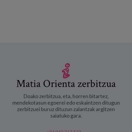
Matia Orienta zerbitzua
Doako zerbitzua, eta, horren bitartez,
mendekotasun egoerei edo eskaintzen ditugun
zerbitzuei buruz dituzun zalantzak argitzen
saiatuko gara.
+34 943 317 123