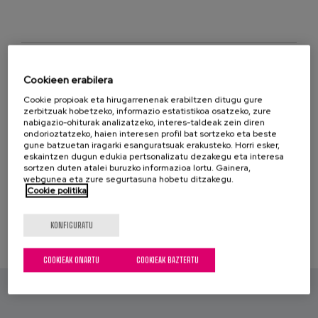
Prentsa
Egizu lan gurekin
Salaketa-kanala
Cookieen erabilera
JAITSI ARGITALPEN OSOA
Cookie propioak eta hirugarrenenak erabiltzen ditugu gure
zerbitzuak hobetzeko, informazio estatistikoa osatzeko, zure
es
nabigazio-ohiturak analizatzeko, interes-taldeak zein diren
ondorioztatzeko, haien interesen profil bat sortzeko eta beste
gune batzuetan iragarki esanguratsuak erakusteko. Horri esker,
eu
eskaintzen dugun edukia pertsonalizatu dezakegu eta interesa
sortzen duten atalei buruzko informazioa lortu. Gainera,
webgunea eta zure segurtasuna hobetu ditzakegu.
en
Cookie politika
KONFIGURATU
COOKIEAK ONARTU
COOKIEAK BAZTERTU