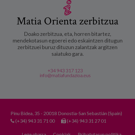
Matia Orienta zerbitzua
Doako zerbitzua, eta, horren bitartez,
mendekotasun egoerei edo eskaintzen ditugun
zerbitzuei buruz dituzun zalantzak argitzen
saiatuko gara.
+34 943 317 123
info@matiafundazioa.eus
Pinu Bidea, 35 - 20018 Donostia-San Sebastián (Spain)
(+34) 943 31 71 00
(+34) 943 31 27 01
Lege oharra
Cookiak
Pribatutasun politika