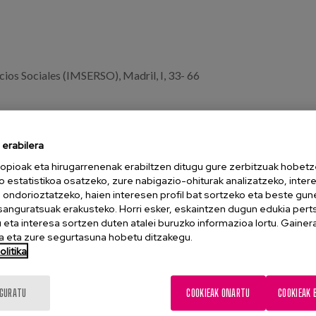
ios Sociales (IMSERSO), Madril, I, 33- 66
erabilera
opioak eta hirugarrenenak erabiltzen ditugu gure zerbitzuak hobetz
TALPEN OSOA
o estatistikoa osatzeko, zure nabigazio-ohiturak analizatzeko, inter
n ondorioztatzeko, haien interesen profil bat sortzeko eta beste gu
esanguratsuak erakusteko. Horri esker, eskaintzen dugun edukia pert
eta interesa sortzen duten atalei buruzko informazioa lortu. Gainer
 eta zure segurtasuna hobetu ditzakegu.
litika
IGURATU
COOKIEAK ONARTU
COOKIEAK 