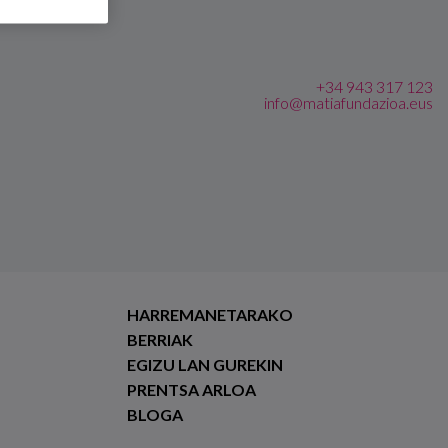
+34 943 317 123
info@matiafundazioa.eus
HARREMANETARAKO
BERRIAK
EGIZU LAN GUREKIN
PRENTSA ARLOA
BLOGA