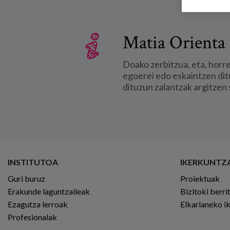
Matia Orienta 
Doako zerbitzua, eta, horr
egoerei edo eskaintzen dit
dituzun zalantzak argitzen 
INSTITUTOA
IKERKUNTZ
Guri buruz
Proiektuak
Erakunde laguntzaileak
Bizitoki berri
Ezagutza lerroak
Elkarlaneko i
Profesionalak