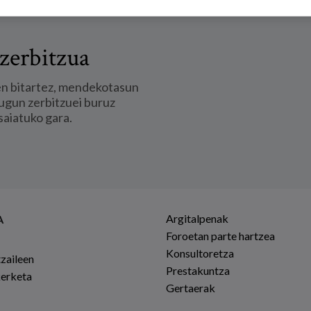
zerbitzua
en bitartez, mendekotasun
ugun zerbitzuei buruz
saiatuko gara.
Argitalpenak
A
Foroetan parte hartzea
Konsultoretza
tzaileen
Prestakuntza
kerketa
Gertaerak