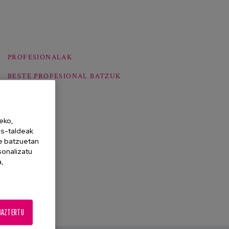
PROFESIONALAK
BESTE PROFESIONAL BATZUK
Abellán A.
eko,
es-taldeak
ne batzuetan
sonalizatu
a,
BAZTERTU