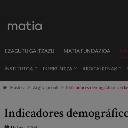
EZAGUTU GAITZAZU
MATIA FUNDAZIOA
MA
INSTITUTOA
IKERKUNTZA
ARGITALPENAK
Hasiera
Argitalpenak
Indicadores demográficos en la
Indicadores demográfico
Urtea:
2008