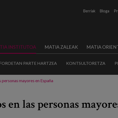
Berriak
Bloga
Pr
TIA INSTITUTOA
MATIA ZALEAK
MATIA ORIEN
FOROETAN PARTE HARTZEA
KONTSULTORETZA
P
s personas mayores en España
s en las personas mayore