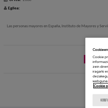
Egilea:
Las personas mayores en España, Instituto de Mayores y Servic
Cookieen 
Cookie pr
JAITSI ARGI
informazi
zein dire
iragarki 
dezakegu 
webgunea
Cookie po
KONF