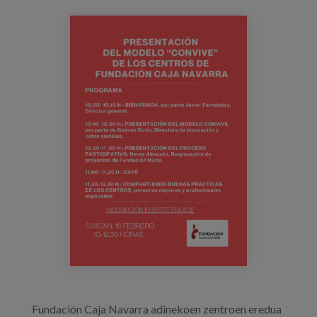
Prentsa
jornada_fcn_convive.png
Egizu lan gurekin
Salaketa-kanala
es
eu
en
Fundación Caja Navarra adinekoen zentroen eredua