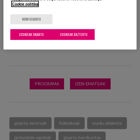
COOKIE KONFIGURAZIOA
Cookie politika
KONFIGURATU
COOKIEAK ONARTU
COOKIEAK BAZTERTU
PROGRAMA
IZEN-EMATEAK
gizarte-zentroak
Adinekoak
eredu-aldaketa
jardunbide egokiak
gizarte-berrikuntza