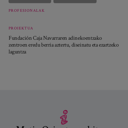
PROFESIONALAK
PROIEKTUA
Fundación Caja Navarraren adinekoentzako
zentroen eredu berria aztertu, diseinatu eta ezartzeko
laguntza