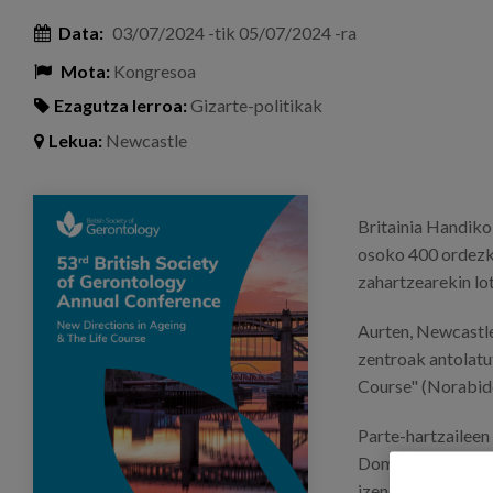
Data:
03/07/2024
-tik
05/07/2024
-ra
Mota:
Kongresoa
Ezagutza lerroa:
Gizarte-politikak
Lekua:
Newcastle
bsg2024_newcastle.png
Britainia Handik
osoko 400 ordezka
zahartzearekin lo
Aurten, Newcastle
zentroak antolatu
Course" (Norabide 
Parte-hartzaileen 
Dominguez Alegría
izeneko hitzaldir