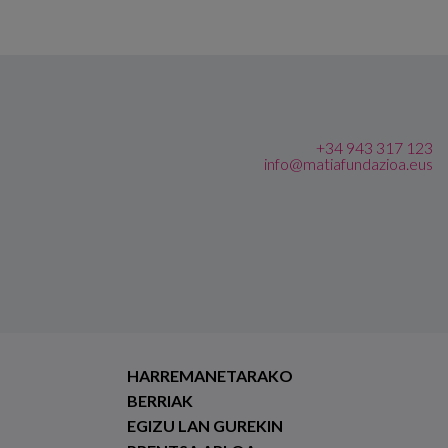
+34 943 317 123
info@matiafundazioa.eus
HARREMANETARAKO
BERRIAK
EGIZU LAN GUREKIN