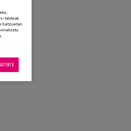
eko,
es-taldeak
ne batzuetan
sonalizatu
a,
BAZTERTU