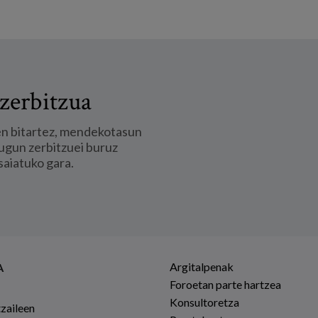
zerbitzua
en bitartez, mendekotasun
ugun zerbitzuei buruz
saiatuko gara.
Argitalpenak
A
Foroetan parte hartzea
Konsultoretza
tzaileen