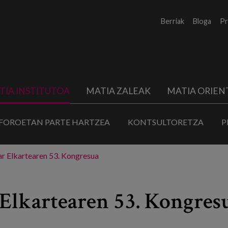
Berriak
Bloga
Pr
TIA INSTITUTOA
MATIA ZALEAK
MATIA ORIEN
FOROETAN PARTE HARTZEA
KONTSULTORETZA
P
ar Elkartearen 53. Kongresua
 Elkartearen 53. Kongres