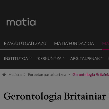
EZAGUTU GAITZAZU
MATIA FUNDAZIOA
MA
INSTITUTOA
IKERKUNTZA
ARGITALPENAK
Hasiera
Foroetan parte hartzea
Gerontologia Britaini
Gerontologia Britainiar