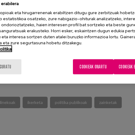
erabilera
a hobetzea: 70 urtetik gorako pertsonekin elkarrizketa
opioak eta hirugarrenenak erabiltzen ditugu gure zerbitzuak hobetz
eko hitzaldia eman du.
o estatistikoa osatzeko, zure nabigazio-ohiturak analizatzeko, inter
n ondorioztatzeko, haien interesen profil bat sortzeko eta beste gu
esanguratsuak erakusteko. Horri esker, eskaintzen dugun edukia pert
eta interesa sortzen duten atalei buruzko informazioa lortu. Gainer
 eta zure segurtasuna hobetu ditzakegu.
litika
REN WEBGUNEA
IGURATU
COOKIEAK ONARTU
COOKIEAK 
inekoak
ikerketa
politika publikoak
zainketak