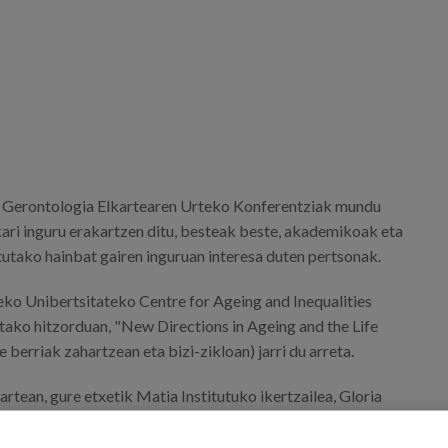
o Gerontologia Elkartearen Urteko Konferentziak mundu
ri inguru erakartzen ditu, besteak beste, akademikoak eta
tutako hainbat gairen inguruan interesa duten pertsonak.
ko Unibertsitateko Centre for Ageing and Inequalities
tako hitzorduan, "New Directions in Ageing and the Life
berriak zahartzean eta bizi-zikloan) jarri du arreta.
artean, gure etxetik Matia Institutuko ikertzailea, Gloria
, etorri da Luzetarako Azterketa: Ongi zahartu Euskadin
a. Bertan, "Zahartzeari buruzko luzetarako azterlanetan