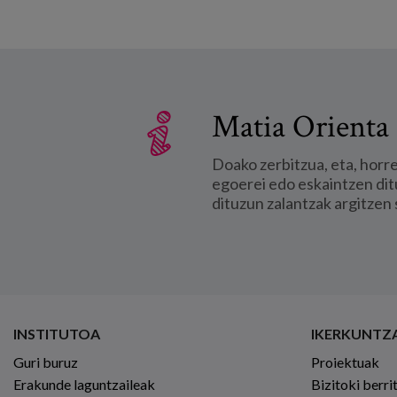
Matia Orienta 
Doako zerbitzua, eta, horr
egoerei edo eskaintzen dit
dituzun zalantzak argitzen 
INSTITUTOA
IKERKUNTZ
Guri buruz
Proiektuak
Erakunde laguntzaileak
Bizitoki berri