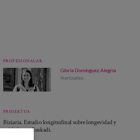
PROFESIONALAK
Gloria Domínguez Alegría
Ikertzailea
PROIEKTUA
Biziaria. Estudio longitudinal sobre longevidad y
cuidados en Euskadi.