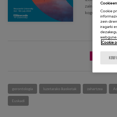
Cookieen 
zainketen neurket
Cookie pr
kognitiboak" izen
informazi
zein dire
iragarki 
dezakegu 
webgunea
Cookie po
KONGRESUA
KONF
gerontología
luzetarako ikasketak
zahartzea
Ad
Euskadi