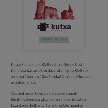
Prentsa
Egizu lan gurekin
Salaketa-kanala
es
eu
en
Kutxa Fundazioak Bizitza Zientifikoen beste
topaketa bat antolatu du, orain Inspira Bizitzak,
urriaren 16an eta 23an Eureka! Zientzia Museoan
ospatuko dena.
Gazteei beren talentuak eta zaletasunak
identifikatzen eta gizartearen alde orientatzen
laguntzeko helburuari eutsiz, edizio honetan