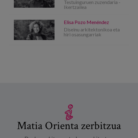
Testuinguruen zuzendaria -
Ikertzailea
Elisa Pozo Menéndez
Diseinu arkitektonikoa eta
hiri osasungarriak
Matia Orienta zerbitzua