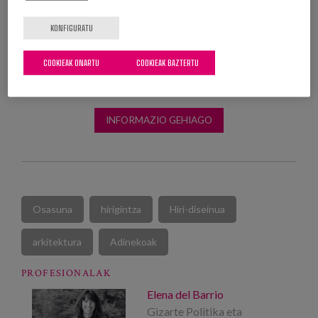
KONFIGURATU
COOKIEAK ONARTU
COOKIEAK BAZTERTU
INFORMAZIO GEHIAGO
Osasuna
hirigintza
Hiri-diseinua
arkitektura
Adinekoak
PROFESIONALAK
Elena del Barrio
Gizarte Politika eta