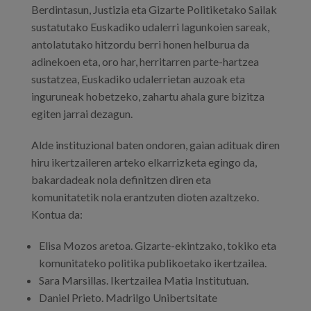
Berdintasun, Justizia eta Gizarte Politiketako Sailak
sustatutako Euskadiko udalerri lagunkoien sareak,
antolatutako hitzordu berri honen helburua da
adinekoen eta, oro har, herritarren parte-hartzea
sustatzea, Euskadiko udalerrietan auzoak eta
inguruneak hobetzeko, zahartu ahala gure bizitza
egiten jarrai dezagun.
Alde instituzional baten ondoren, gaian adituak diren
hiru ikertzaileren arteko elkarrizketa egingo da,
bakardadeak nola definitzen diren eta
komunitatetik nola erantzuten dioten azaltzeko.
Kontua da:
Elisa Mozos aretoa. Gizarte-ekintzako, tokiko eta
komunitateko politika publikoetako ikertzailea.
Sara Marsillas. Ikertzailea Matia Institutuan.
Daniel Prieto. Madrilgo Unibertsitate