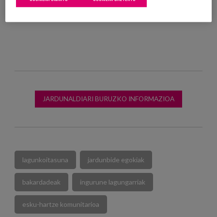
erantzuna emango dioten ekimenetan jarriko da
arreta.
JARDUNALDIARI BURUZKO INFORMAZIOA
lagunkoitasuna
jardunbide egokiak
bakardadeak
ingurune lagungarriak
esku-hartze komunitarioa