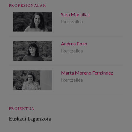
PROFESIONALAK
Sara Marsillas
Ikertzailea
Andrea Pozo
Ikertzailea
Marta Moreno Fernández
Ikertzailea
PROIEKTUA
Euskadi Lagunkoia