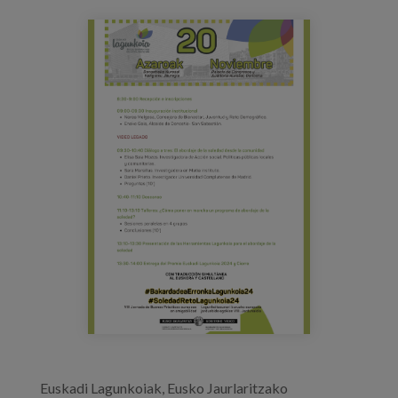
Prentsa
programa_jornadas_bbpp_lagunkoia_24
Egizu lan gurekin
Salaketa-kanala
es
eu
en
Euskadi Lagunkoiak, Eusko Jaurlaritzako