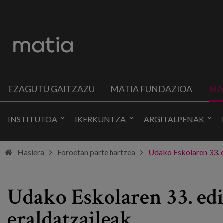
EZAGUTU GAITZAZU
MATIA FUNDAZIOA
MA
INSTITUTOA
IKERKUNTZA
ARGITALPENAK
Hasiera
Foroetan parte hartzea
Udako Eskolaren 33. ed
Udako Eskolaren 33. ediz
eraldatzaileak