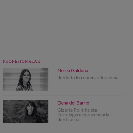
PROFESIONALAK
Nerea Galdona
Ikerketa lerroaren arduraduna
Elena del Barrio
Gizarte Politika eta
Testuinguruen zuzendaria -
Ikertzailea