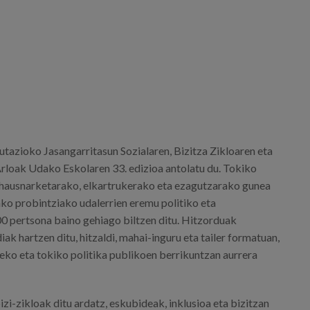
tazioko Jasangarritasun Sozialaren, Bizitza Zikloaren eta
loak Udako Eskolaren 33. edizioa antolatu du. Tokiko
 hausnarketarako, elkartrukerako eta ezagutzarako gunea
ako probintziako udalerrien eremu politiko eta
0 pertsona baino gehiago biltzen ditu. Hitzorduak
iak hartzen ditu, hitzaldi, mahai-inguru eta tailer formatuan,
eko eta tokiko politika publikoen berrikuntzan aurrera
izi-zikloak ditu ardatz, eskubideak, inklusioa eta bizitzan