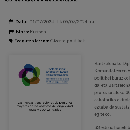
Data:
01/07/2024
-tik
05/07/2024
-ra
Mota:
Kurtsoa
Ezagutza lerroa:
Gizarte-politikak
escueladeverano_barcelona_eventos.png
Bartzelonako Dipu
Komunitatearen Ar
politikei buruzko
da, eta Bartzelon
profesionaleko 30
askotariko ekitald
eztabaida sustatz
egiteko.
33. edizio honek b