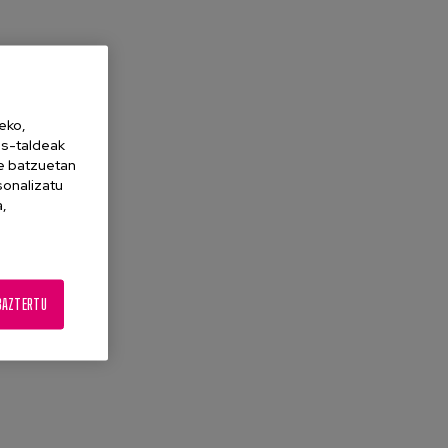
eko,
es-taldeak
ne batzuetan
sonalizatu
a,
BAZTERTU