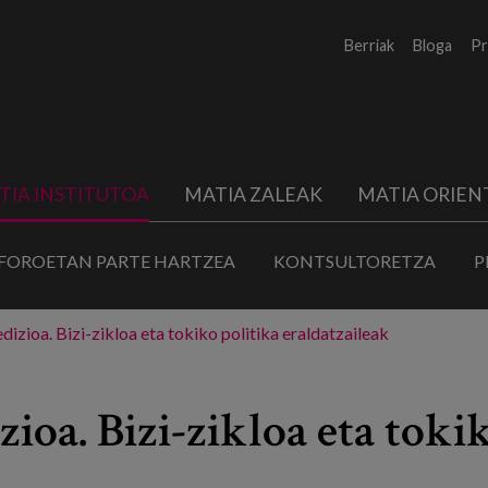
Berriak
Bloga
Pr
TIA INSTITUTOA
MATIA ZALEAK
MATIA ORIEN
FOROETAN PARTE HARTZEA
KONTSULTORETZA
P
izioa. Bizi-zikloa eta tokiko politika eraldatzaileak
ioa. Bizi-zikloa eta toki