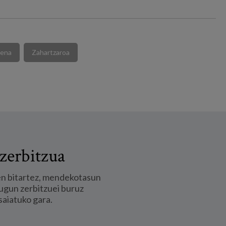
pena
Zahartzaroa
zerbitzua
en bitartez, mendekotasun
ugun zerbitzuei buruz
saiatuko gara.