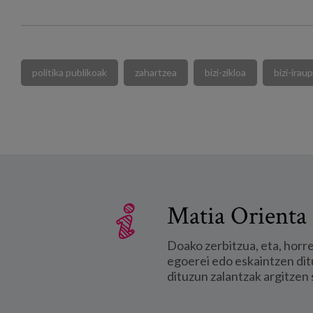
politika publikoak
zahartzea
bizi-zikloa
bizi-irau
Matia Orienta 
Doako zerbitzua, eta, horr
egoerei edo eskaintzen dit
dituzun zalantzak argitzen 