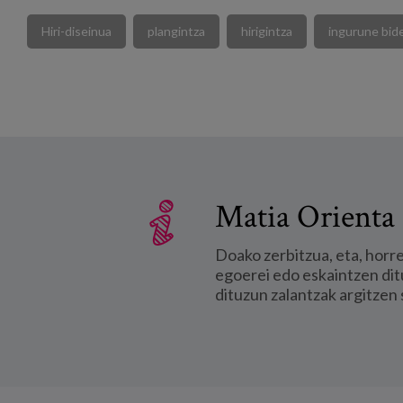
Hiri-diseinua
plangintza
hirigintza
ingurune bide
Matia Orienta 
Doako zerbitzua, eta, horr
egoerei edo eskaintzen dit
dituzun zalantzak argitzen 