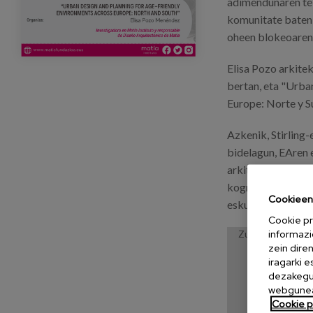
adimendunaren te
komunitate baten
oheen blokeoaren 
Elisa Pozo arkite
bertan, eta "Urba
Europe: Norte y Su
Azkenik, Stirling
bidelagun, EAren e
arkitektoekin eta 
kognitibo osasung
Cookieen 
eskuragarriak ide
Cookie pr
informazi
Zure cookien ezar
zein dire
iragarki 
dezakegu 
webgunea
Cookie po