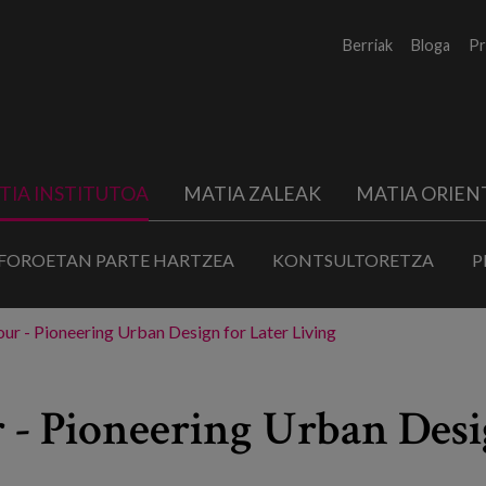
Berriak
Bloga
Pr
TIA INSTITUTOA
MATIA ZALEAK
MATIA ORIEN
FOROETAN PARTE HARTZEA
KONTSULTORETZA
P
r - Pioneering Urban Design for Later Living
- Pioneering Urban Desig