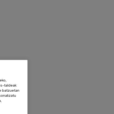
eko,
es-taldeak
ne batzuetan
sonalizatu
a,