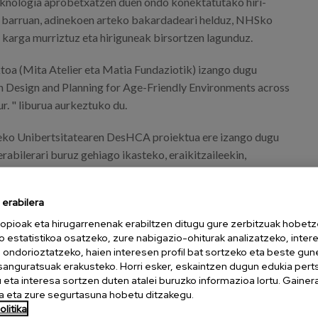
knologia aprobetxatzen duen ondo konektatutako hiri-
 barruan, adinekoen arteko bakardadeari helduz, NHSko
karga murriztuz eta hiriguneak birsortzen lagunduz.
ktoa (Mita Atelier eta Matia Fundaziotik) izango dugu
n Design and Planning for Age-Friendly Environments across
r. " liburua aurkeztuko du.
-eko Unibertsitatearen DesHCA proiektua ere izango dugu
rabilerari buruz gehiago ikasteko, eraikitzaileekin,
etxebizitza-hornitzaileekin lankidetzan aritzeko, zahartze
arria eragin dezaketen diseinu praktikoak, errealistak eta
erabilera
ntifikatzeko.
opioak eta hirugarrenenak erabiltzen ditugu gure zerbitzuak hobetz
o estatistikoa osatzeko, zure nabigazio-ohiturak analizatzeko, inter
penak edukia blokeatu du. Edukia ikusteko cookie kategoria hauek
n ondorioztatzeko, haien interesen profil bat sortzeko eta beste gu
aktibatu behar dituzu:
esanguratsuak erakusteko. Horri esker, eskaintzen dugun edukia pert
eta interesa sortzen duten atalei buruzko informazioa lortu. Gainer
Fokalizazio cookieak
 eta zure segurtasuna hobetu ditzakegu.
litika
COOKIE KONFIGURAZIOA