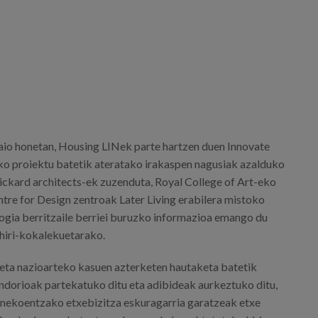
io honetan, Housing LINek parte hartzen duen Innovate
o proiektu batetik ateratako irakaspen nagusiak azalduko
Pickard architects-ek zuzenduta, Royal College of Art-eko
re for Design zentroak Later Living erabilera mistoko
logia berritzaile berriei buruzko informazioa emango du
hiri-kokalekuetarako.
eta nazioarteko kasuen azterketen hautaketa batetik
ondorioak partekatuko ditu eta adibideak aurkeztuko ditu,
inekoentzako etxebizitza eskuragarria garatzeak etxe