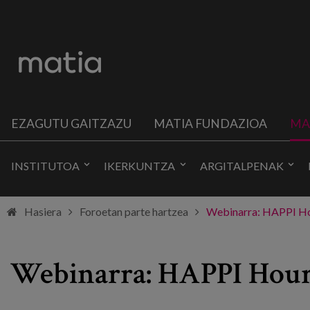
EZAGUTU GAITZAZU
MATIA FUNDAZIOA
MA
INSTITUTOA
IKERKUNTZA
ARGITALPENAK
Hasiera
Foroetan parte hartzea
Webinarra: HAPPI Hou
Webinarra: HAPPI Hour 