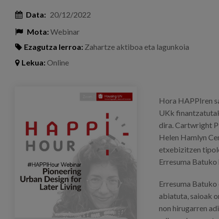
Data:
20/12/2022
Mota:
Webinar
Ezagutza lerroa:
Zahartze aktiboa eta lagunkoia
Lekua:
Online
elisa_pozo_eventos_publicaciones.png
Hora HAPPIren sa
UKk finantzatutak
dira. Cartwright 
Helen Hamlyn Cent
etxebizitzen tipo
Erresuma Batuko 
Erresuma Batuko 
abiatuta, saioak 
non hirugarren ad