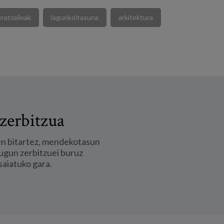
ratzaileak
lagunkoitasuna
arkitektura
zerbitzua
en bitartez, mendekotasun
ugun zerbitzuei buruz
saiatuko gara.