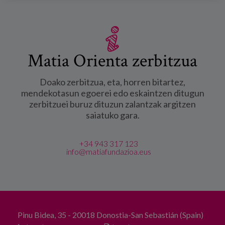
Matia Orienta zerbitzua
Doako zerbitzua, eta, horren bitartez,
mendekotasun egoerei edo eskaintzen ditugun
zerbitzuei buruz dituzun zalantzak argitzen
saiatuko gara.
+34 943 317 123
info@matiafundazioa.eus
Pinu Bidea, 35 - 20018 Donostia-San Sebastián (Spain)