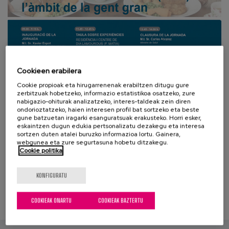
Prentsa
Egizu lan gurekin
Salaketa-kanala
Cookieen erabilera
Cookie propioak eta hirugarrenenak erabiltzen ditugu gure
es
zerbitzuak hobetzeko, informazio estatistikoa osatzeko, zure
nabigazio-ohiturak analizatzeko, interes-taldeak zein diren
eu
ondorioztatzeko, haien interesen profil bat sortzeko eta beste
gune batzuetan iragarki esanguratsuak erakusteko. Horri esker,
eskaintzen dugun edukia pertsonalizatu dezakegu eta interesa
en
sortzen duten atalei buruzko informazioa lortu. Gainera,
webgunea eta zure segurtasuna hobetu ditzakegu.
Cookie politika
KONFIGURATU
COOKIEAK ONARTU
COOKIEAK BAZTERTU