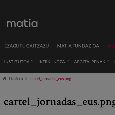
EZAGUTU GAITZAZU
MATIA FUNDAZIOA
MA
INSTITUTOA
IKERKUNTZA
ARGITALPENAK
Hasiera
cartel_jornadas_eus.png
cartel_jornadas_eus.pn