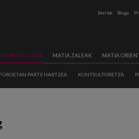
Berriak
Bloga
Pr
TIA INSTITUTOA
MATIA ZALEAK
MATIA ORIEN
FOROETAN PARTE HARTZEA
KONTSULTORETZA
P
g