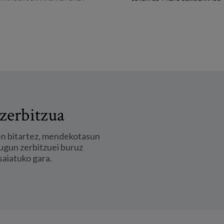
zerbitzua
en bitartez, mendekotasun
ugun zerbitzuei buruz
saiatuko gara.