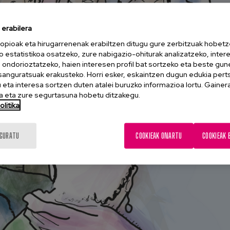
erabilera
opioak eta hirugarrenenak erabiltzen ditugu gure zerbitzuak hobetz
o estatistikoa osatzeko, zure nabigazio-ohiturak analizatzeko, inter
n ondorioztatzeko, haien interesen profil bat sortzeko eta beste gu
esanguratsuak erakusteko. Horri esker, eskaintzen dugun edukia pert
eta interesa sortzen duten atalei buruzko informazioa lortu. Gainer
 eta zure segurtasuna hobetu ditzakegu.
litika
IGURATU
COOKIEAK ONARTU
COOKIEAK 