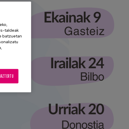
eko,
es-taldeak
ne batzuetan
sonalizatu
a,
BAZTERTU