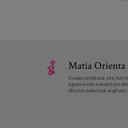
Matia Orienta 
Doako zerbitzua, eta, horr
egoerei edo eskaintzen dit
dituzun zalantzak argitzen 