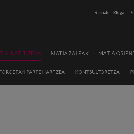
Berriak
Bloga
Pr
TIA INSTITUTOA
MATIA ZALEAK
MATIA ORIEN
FOROETAN PARTE HARTZEA
KONTSULTORETZA
P