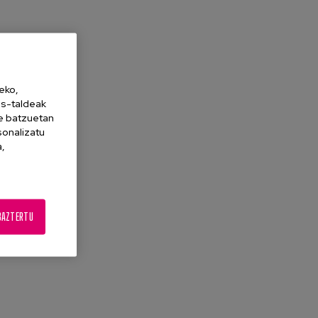
eko,
es-taldeak
ne batzuetan
sonalizatu
a,
BAZTERTU