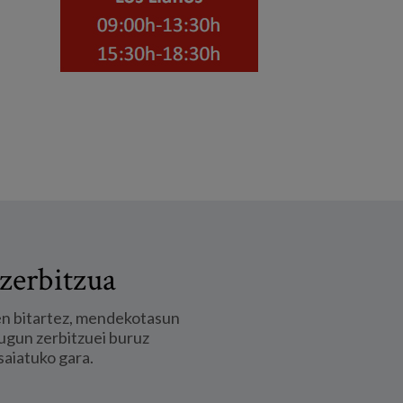
zerbitzua
en bitartez, mendekotasun
ugun zerbitzuei buruz
saiatuko gara.