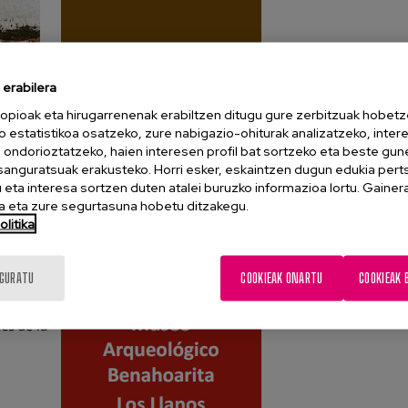
erabilera
opioak eta hirugarrenenak erabiltzen ditugu gure zerbitzuak hobetz
o estatistikoa osatzeko, zure nabigazio-ohiturak analizatzeko, inter
n ondorioztatzeko, haien interesen profil bat sortzeko eta beste gu
esanguratsuak erakusteko. Horri esker, eskaintzen dugun edukia pert
eta interesa sortzen duten atalei buruzko informazioa lortu. Gainer
 eta zure segurtasuna hobetu ditzakegu.
litika
IGURATU
COOKIEAK ONARTU
COOKIEAK 