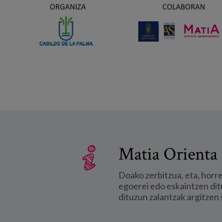
Matia Orienta 
Doako zerbitzua, eta, horr
egoerei edo eskaintzen dit
dituzun zalantzak argitzen 