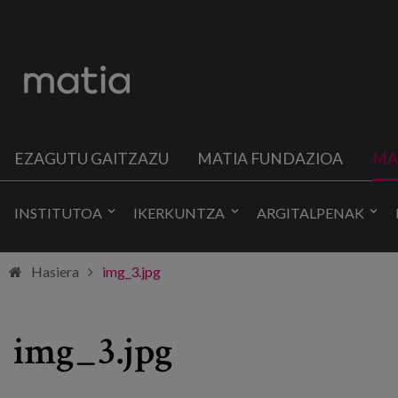
EZAGUTU GAITZAZU
MATIA FUNDAZIOA
MA
INSTITUTOA
IKERKUNTZA
ARGITALPENAK
Hasiera
img_3.jpg
img_3.jpg