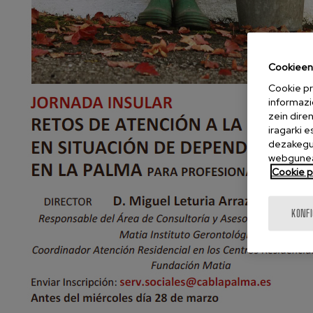
Cookieen 
Cookie pr
informazi
zein dire
iragarki 
dezakegu 
webgunea
Cookie po
KONF