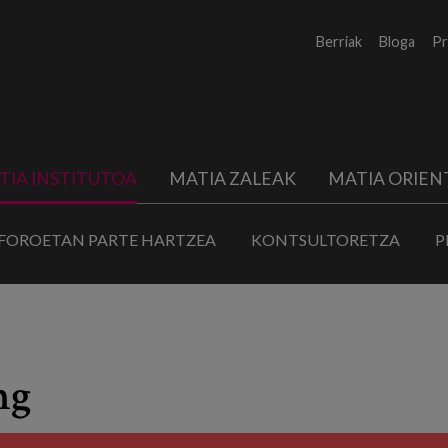
Berriak
Bloga
Pr
TIA INSTITUTOA
MATIA ZALEAK
MATIA ORIEN
FOROETAN PARTE HARTZEA
KONTSULTORETZA
P
ng