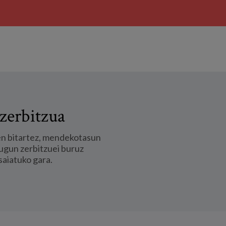
zerbitzua
en bitartez, mendekotasun
ugun zerbitzuei buruz
saiatuko gara.