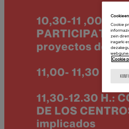
Cookieen 
Cookie pr
informazi
zein dire
iragarki 
dezakegu 
webgunea
Cookie po
KONF