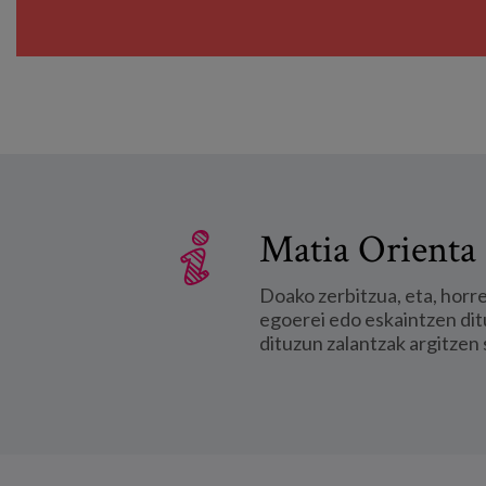
Matia Orienta 
Doako zerbitzua, eta, horr
egoerei edo eskaintzen dit
dituzun zalantzak argitzen 