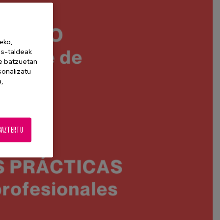
eko,
es-taldeak
ne batzuetan
sonalizatu
a,
BAZTERTU