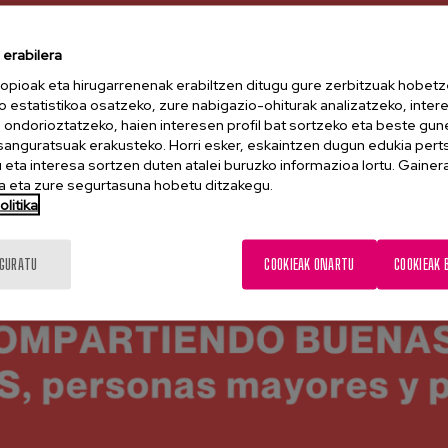
erabilera
opioak eta hirugarrenenak erabiltzen ditugu gure zerbitzuak hobetz
o estatistikoa osatzeko, zure nabigazio-ohiturak analizatzeko, inter
n ondorioztatzeko, haien interesen profil bat sortzeko eta beste gu
esanguratsuak erakusteko. Horri esker, eskaintzen dugun edukia pert
eta interesa sortzen duten atalei buruzko informazioa lortu. Gainer
 eta zure segurtasuna hobetu ditzakegu.
litika
IGURATU
COOKIEAK ONARTU
COOKIEAK 