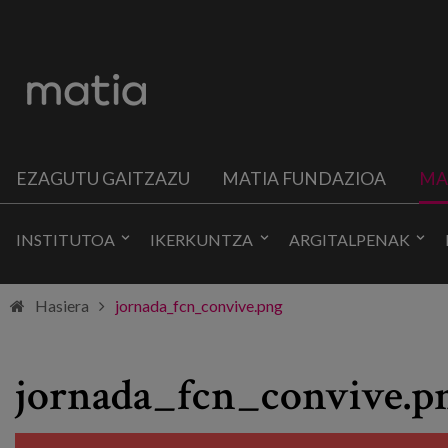
EZAGUTU GAITZAZU
MATIA FUNDAZIOA
MA
INSTITUTOA
IKERKUNTZA
ARGITALPENAK
Hasiera
jornada_fcn_convive.png
jornada_fcn_convive.p