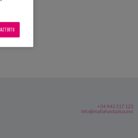
BAZTERTU
+34 943 317 123
info@matiafundazioa.eus