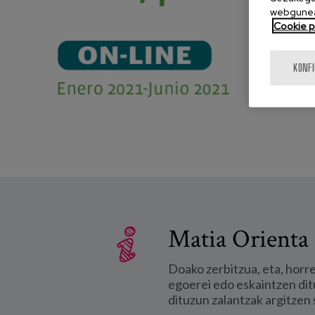
webgunea
Cookie po
KONF
Matia Orienta 
Doako zerbitzua, eta, horr
egoerei edo eskaintzen dit
dituzun zalantzak argitzen 