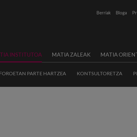
Berriak
Bloga
Pr
TIA INSTITUTOA
MATIA ZALEAK
MATIA ORIEN
FOROETAN PARTE HARTZEA
KONTSULTORETZA
P