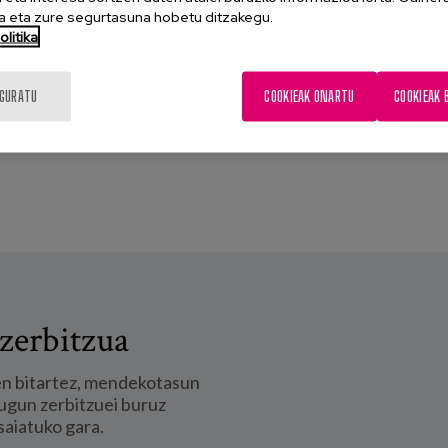
 eta zure segurtasuna hobetu ditzakegu.
litika
IGURATU
COOKIEAK ONARTU
COOKIEAK 
zerbitzua
en bitartez, mendekotasun
ugun zerbitzuei buruz
saiatuko gara.