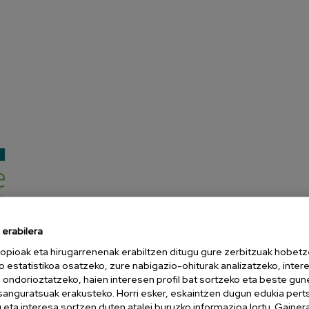
erabilera
opioak eta hirugarrenenak erabiltzen ditugu gure zerbitzuak hobetz
o estatistikoa osatzeko, zure nabigazio-ohiturak analizatzeko, inter
n ondorioztatzeko, haien interesen profil bat sortzeko eta beste gu
esanguratsuak erakusteko. Horri esker, eskaintzen dugun edukia pert
eta interesa sortzen duten atalei buruzko informazioa lortu. Gainer