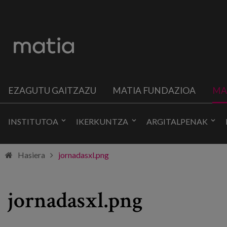
EZAGUTU GAITZAZU
MATIA FUNDAZIOA
MA
INSTITUTOA
IKERKUNTZA
ARGITALPENAK
Hasiera
jornadasxl.png
jornadasxl.png