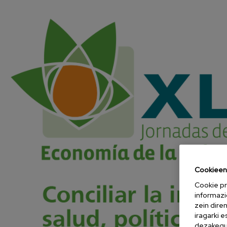
Cookieen 
Cookie pr
informazi
zein dire
iragarki 
dezakegu 