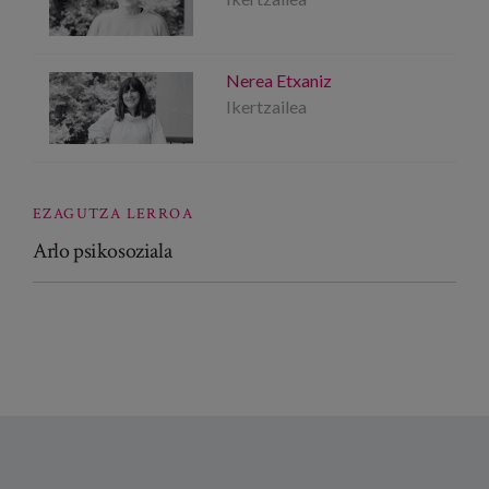
Nerea Etxaniz
Ikertzailea
EZAGUTZA LERROA
Arlo psikosoziala