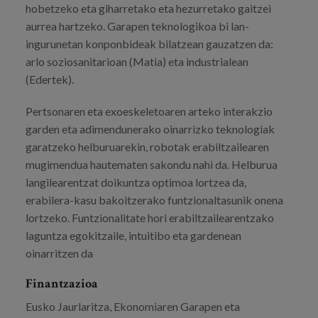
hobetzeko eta giharretako eta hezurretako gaitzei
aurrea hartzeko. Garapen teknologikoa bi lan-
ingurunetan konponbideak bilatzean gauzatzen da:
arlo soziosanitarioan (Matia) eta industrialean
(Edertek).
Pertsonaren eta exoeskeletoaren arteko interakzio
garden eta adimendunerako oinarrizko teknologiak
garatzeko helburuarekin, robotak erabiltzailearen
mugimendua hautematen sakondu nahi da. Helburua
langilearentzat doikuntza optimoa lortzea da,
erabilera-kasu bakoitzerako funtzionaltasunik onena
lortzeko. Funtzionalitate hori erabiltzailearentzako
laguntza egokitzaile, intuitibo eta gardenean
oinarritzen da
Finantzazioa
Eusko Jaurlaritza, Ekonomiaren Garapen eta