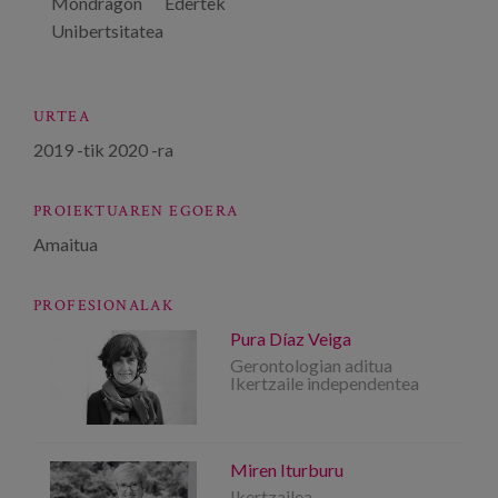
Mondragon
Edertek
Unibertsitatea
URTEA
2019
-tik
2020
-ra
PROIEKTUAREN EGOERA
Amaitua
PROFESIONALAK
Pura Díaz Veiga
Gerontologian aditua
Ikertzaile independentea
Miren Iturburu
Ikertzailea