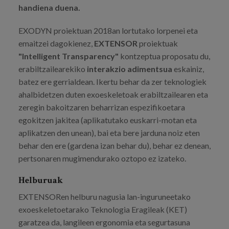
handiena duena.
EXODYN proiektuan 2018an lortutako lorpenei eta
emaitzei dagokienez,
EXTENSOR
proiektuak
"Intelligent Transparency"
kontzeptua proposatu du,
erabiltzailearekiko
interakzio adimentsua
eskainiz,
batez ere gerrialdean. Ikertu behar da zer teknologiek
ahalbidetzen duten exoeskeletoak erabiltzailearen eta
zeregin bakoitzaren beharrizan espezifikoetara
egokitzen jakitea (aplikatutako euskarri-motan eta
aplikatzen den unean), bai eta bere jarduna noiz eten
behar den ere (gardena izan behar du), behar ez denean,
pertsonaren mugimendurako oztopo ez izateko.
Helburuak
EXTENSORen helburu nagusia lan-inguruneetako
exoeskeletoetarako Teknologia Eragileak (KET)
garatzea da, langileen ergonomia eta segurtasuna