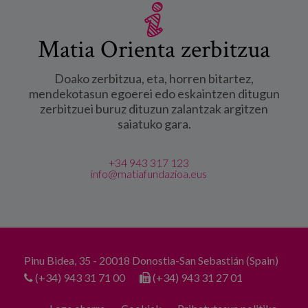
Matia Orienta zerbitzua
Doako zerbitzua, eta, horren bitartez,
mendekotasun egoerei edo eskaintzen ditugun
zerbitzuei buruz dituzun zalantzak argitzen
saiatuko gara.
+34 943 317 123
info@matiafundazioa.eus
Pinu Bidea, 35 - 20018 Donostia-San Sebastián (Spain)
(+34) 943 31 71 00
(+34) 943 31 27 01