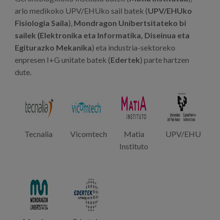
arlo medikoko UPV/EHUko sail batek (
UPV/EHUko
Fisiologia Saila
),
Mondragon Unibertsitateko bi
sailek (Elektronika eta Informatika, Diseinua eta
Egiturazko Mekanika
) eta industria-sektoreko
enpresen I+G unitate batek (
Edertek
) parte hartzen
dute.
Tecnalia
Vicomtech
Matia
UPV/EHU
Instituto