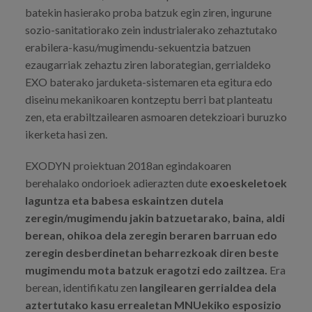
batekin hasierako proba batzuk egin ziren, ingurune
sozio-sanitatiorako zein industrialerako zehaztutako
erabilera-kasu/mugimendu-sekuentzia batzuen
ezaugarriak zehaztu ziren laborategian, gerrialdeko
EXO baterako jarduketa-sistemaren eta egitura edo
diseinu mekanikoaren kontzeptu berri bat planteatu
zen, eta erabiltzailearen asmoaren detekzioari buruzko
ikerketa hasi zen.
EXODYN proiektuan 2018an egindakoaren
berehalako ondorioek adierazten dute
exoeskeletoek
laguntza eta babesa eskaintzen dutela
zeregin/mugimendu jakin batzuetarako, baina, aldi
berean, ohikoa dela zeregin beraren barruan edo
zeregin desberdinetan beharrezkoak diren beste
mugimendu mota batzuk eragotzi edo zailtzea.
Era
berean, identifikatu zen
langilearen gerrialdea dela
aztertutako kasu errealetan MNUekiko esposizio