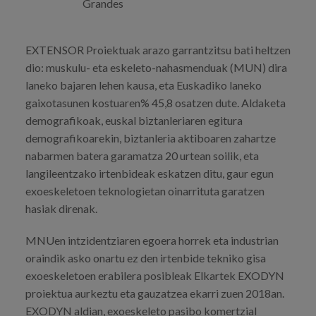
Grandes
Prentsa
Egizu lan gurekin
EXTENSOR Proiektuak arazo garrantzitsu bati heltzen
dio: muskulu- eta eskeleto-nahasmenduak (MUN) dira
Salaketa-kanala
laneko bajaren lehen kausa, eta Euskadiko laneko
gaixotasunen kostuaren% 45,8 osatzen dute. Aldaketa
es
demografikoak, euskal biztanleriaren egitura
demografikoarekin, biztanleria aktiboaren zahartze
eu
nabarmen batera garamatza 20 urtean soilik, eta
langileentzako irtenbideak eskatzen ditu, gaur egun
en
exoeskeletoen teknologietan oinarrituta garatzen
hasiak direnak.
MNUen intzidentziaren egoera horrek eta industrian
oraindik asko onartu ez den irtenbide tekniko gisa
exoeskeletoen erabilera posibleak Elkartek EXODYN
proiektua aurkeztu eta gauzatzea ekarri zuen 2018an.
EXODYN aldian, exoeskeleto pasibo komertzial