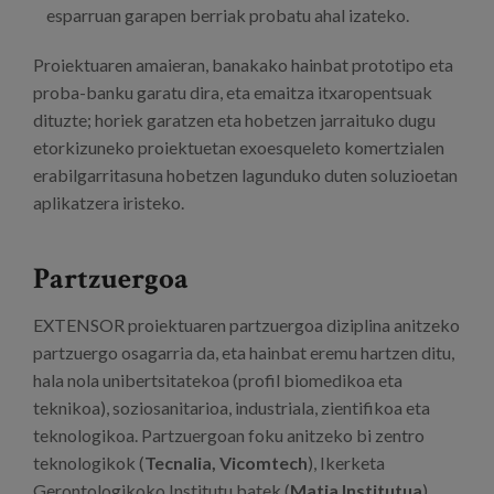
esparruan garapen berriak probatu ahal izateko.
Proiektuaren amaieran, banakako hainbat prototipo eta
proba-banku garatu dira, eta emaitza itxaropentsuak
dituzte; horiek garatzen eta hobetzen jarraituko dugu
etorkizuneko proiektuetan exoesqueleto komertzialen
erabilgarritasuna hobetzen lagunduko duten soluzioetan
aplikatzera iristeko.
Partzuergoa
EXTENSOR proiektuaren partzuergoa diziplina anitzeko
partzuergo osagarria da, eta hainbat eremu hartzen ditu,
hala nola unibertsitatekoa (profil biomedikoa eta
teknikoa), soziosanitarioa, industriala, zientifikoa eta
teknologikoa. Partzuergoan foku anitzeko bi zentro
teknologikok (
Tecnalia, Vicomtech
), Ikerketa
Gerontologikoko Institutu batek (
Matia Institutua
),