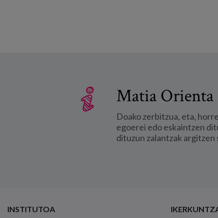
Matia Orienta 
Doako zerbitzua, eta, horr
egoerei edo eskaintzen dit
dituzun zalantzak argitzen 
INSTITUTOA
IKERKUNTZ