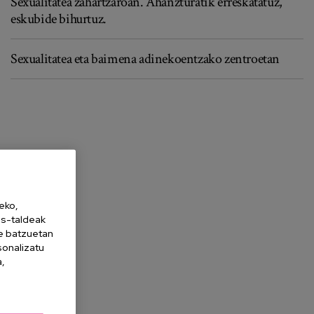
Sexualitatea zahartzaroan. Ahanzturatik erreskatatuz,
eskubide bihurtuz.
Sexualitatea eta baimena adinekoentzako zentroetan
eko,
es-taldeak
ne batzuetan
sonalizatu
a,