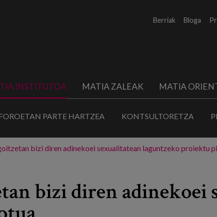
Berriak
Bloga
Pr
TIA INSTITUTOA
MATIA ZALEAK
MATIA ORIEN
FOROETAN PARTE HARTZEA
KONTSULTORETZA
P
goitzetan bizi diren adinekoei sexualitatean laguntzeko proiektu p
etan bizi diren adinekoei 
otua