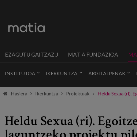
EZAGUTU GAITZAZU
MATIA FUNDAZIOA
MA
INSTITUTOA
IKERKUNTZA
ARGITALPENAK
Hasiera
Ikerkuntza
Proiektuak
Heldu Sexua (ri). E
Heldu Sexua (ri). Egoitz
laguntzeko proiektu pil