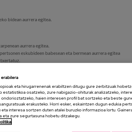
eko bidean aurrera egitea.
arpenean aurrera egitea.
 pertsonen eskubideen babesean eta bermean aurrera egitea
txertatuz.
 bizitzei buruzko funtsezko alderdiak aztertzen eta erabakiak
erabilera
itzan familien eta beste pertsona esanguratsu batzuen
opioak eta hirugarrenenak erabiltzen ditugu gure zerbitzuak hobetz
o estatistikoa osatzeko, zure nabigazio-ohiturak analizatzeko, inter
o inguruko beste eragile batzuekin sareak ehunduz,
n ondorioztatzeko, haien interesen profil bat sortzeko eta beste gu
esanguratsuak erakusteko. Horri esker, eskaintzen dugun edukia pert
eta interesa sortzen duten atalei buruzko informazioa lortu. Gainer
zentroetan bizi direnen sexualitateari laguntzeko.
 eta zure segurtasuna hobetu ditzakegu.
o aurreiritzi sozialei aurre egitea, sexualitateari buruzko
litika