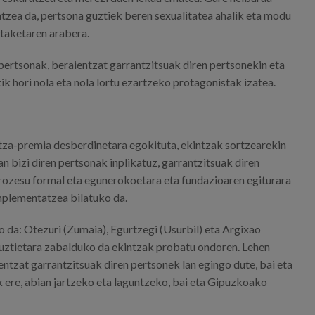
zea da, pertsona guztiek beren sexualitatea ahalik eta modu
taketaren arabera.
pertsonak, beraientzat garrantzitsuak diren pertsonekin eta
k hori nola eta nola lortu ezartzeko protagonistak izatea.
za-premia desberdinetara egokituta, ekintzak sortzearekin
 bizi diren pertsonak inplikatuz, garrantzitsuak diren
prozesu formal eta egunerokoetara eta fundazioaren egiturara
inplementatzea bilatuko da.
 da: Otezuri (Zumaia), Egurtzegi (Usurbil) eta Argixao
guztietara zabalduko da ekintzak probatu ondoren. Lehen
ntzat garrantzitsuak diren pertsonek lan egingo dute, bai eta
 ere, abian jartzeko eta laguntzeko, bai eta Gipuzkoako