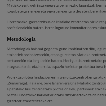
Matiako zentroek ingurunea eta beharrezko laguntzak bermat
gogobetegarrienean eta seguruenean gara dezaten, beren hau
Horretarako, garrantzitsua da Matiako zentroetan bizi diren 
profesionalekin batera, beren ingurune komunitarioaren eskuti
Metodologia
Metodologiak hainbat gogoeta-gune konbinatzen ditu, lagunt
eta horiek probatzearekin, etapa guztietan Matiako zentroetan
pertsonekin eta langileekin batera. Hori guztia zentroetako 
integratuko da, eta, horrela, espazio horietan proiektua bera 
Proiektu pilotua fundazioaren hiru egoitza-zentrotan garatuko
(Zumarraga). Hala ere, bere lanaren eragina Matiako zentro 
aipatutako hiru zentroetako profesionalek, pertsonek eta haie
Matia Fundazioko hainbat arlotako diziplinarteko talde batek
gizarteari transferitzeko ere.