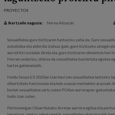
PROYECTOS
Ikertzaile nagusia:
Nerea Almazán
Sexualitatea gure bizitzaren funtsezko zatia da. Gure sexuali
eskubidea eta alderdia izateaz gain, gure bizitzako atsegin eta
aurreiritzi sozialak direla eta, gure bizitzaren dimentsio hor
Horren ondorioz, ohikoa da sexualitatea baztertuta egotea eg
hartze gehienetatik.
Heldu Sexua (ri) 2020an Izan hasi zen sexualitatea lantzeko 
dibertsitate funtzionala eta/edo osasun mentaleko arazoak di
horiek sexualitatea sartu zuten POAen aurrerapen-gakoetako b
balio izan zuten.
Pertsonengan Oinarritutako Arretan aurrera egitea eta pertson
laguntzea, zentzu zehatzarekin, sexualitatea ahanzturatik be