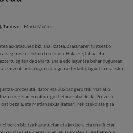
Taldea:
María Muñoz
tatea askatasunez bizi ahal izatea, osasunaren funtsezko
 atsegin askoren iturri ere bada. Hala ere, tabua eta
i baztertu egiten da zahartu ahala edo laguntza behar dugunean.
oitza-zentroetan egiten ditugun azterketa, laguntza eta esku-
laguntza-prozesutik dator, eta 2021az geroztik Matiako
tuzten pertsonen unitate guztietara zabaldu da. Prozesu
at bezala, eta Matian sexualitateari irekitzeko ate gisa
ei beren bizitza hautatuetan eta jarduera eta errutinetan
rreskuratzea eta merezi duen lekua ematea. Gure helburua