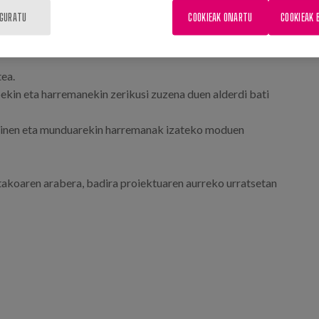
k sortzea, adinekoentzako beste egoitza-zentro batzuetara
IGURATU
COOKIEAK ONARTU
COOKIEAK 
ea. Prozesu horretan, pertsona bakoitzari "bizitza
ea.
ekin eta harremanekin zerikusi zuzena duen alderdi bati
rdinen eta munduarekin harremanak izateko moduen
utakoaren arabera, badira proiektuaren aurreko urratsetan