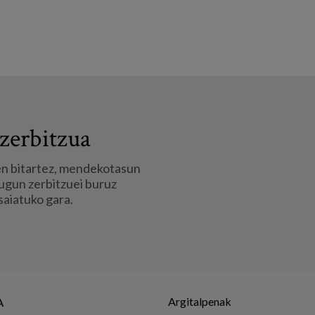
zerbitzua
en bitartez, mendekotasun
ugun zerbitzuei buruz
saiatuko gara.
Argitalpenak
A