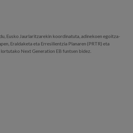
u, Eusko Jaurlaritzarekin koordinatuta, adinekoen egoitza-
pen, Eraldaketa eta Erresilientzia Planaren (PRTR) eta
lortutako Next Generation EB funtsen bidez.