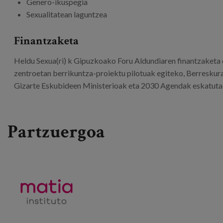
Genero-ikuspegia
Sexualitatean laguntzea
Finantzaketa
Heldu Sexua(ri) k Gipuzkoako Foru Aldundiaren finantzaketa d
zentroetan berrikuntza-proiektu pilotuak egiteko, Berreskura
Gizarte Eskubideen Ministerioak eta 2030 Agendak eskatuta 
Partzuergoa