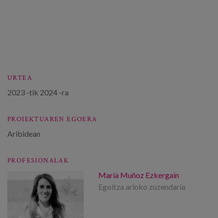
URTEA
2023
-tik
2024
-ra
PROIEKTUAREN EGOERA
Aribidean
PROFESIONALAK
María Muñoz Ezkergain
Egoitza arloko zuzendaria