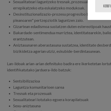
Sexualitateari laguntzeko tresnak, prozesuak eta ekintza
KONF
errepikatzeko eta eskalatzeko modukoak.
Desinstituzionalizazio-prozesu progresibo batean laguntz
pleanoaren" pertzepziotik laguntzen zaio.
Gizartean edadismoa sustatzen duten estereotipoak haust
Bakardade-sentimendua murriztea, identitatearekin, balio
erantzutean.
Aniztasunaren aberastasuna sustatzea, identitate desbe
bizikidetza agerian utziz, eskubide-berdintasunean.
Lan-ildoak arian-arian definituko badira ere ikerketetan lort
identifikatutako jarduera-ildo batzuk:
Sentsibilizazioa
Laguntza komunitarioen sarea
Tresnak eta prozesuak
Sexualitateari lotutako egoera korapilatsuak
Sexu-aniztasuna