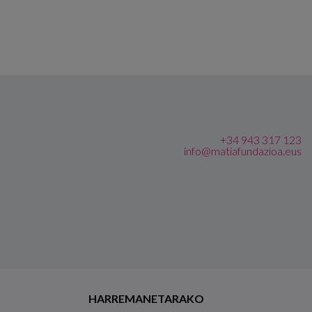
+34 943 317 123
info@matiafundazioa.eus
HARREMANETARAKO