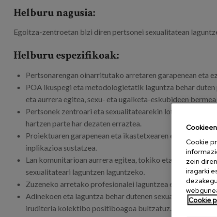
Helburu nagusia:
Egoitza-zentroetan bizi diren pertsonei sexualitatean laguntz
Helburu espezifikoak:
Pertsonarengan oinarritutako arretaren garapenean eta ez
POA ikuspegi eta metodologietatik laguntza behar duten
eta aurrera egitea, sexu- eta ugalketa-eskubideen bermea 
Pertsonek zentroari eta sexualitatearekin lotutako beren
hartzen parte har dezaten erraztea.
Cookieen 
Proiektuaren garapenean eta ikastetxearen eguneroko biz
Cookie pr
inplikazioa sustatzea.
informazi
Lan komunitarioan aurrera egitea, tokiko eta probintziak
zein dire
iragarki 
sexualitateari laguntzen laguntzeko.
dezakegu 
Zuzeneko arretako profesionalei laguntzea eta trebatzea, 
webgunea
Adinekoen eta laguntza behar dutenen sexualitateari buruzk
Cookie po
iruditeria kolektibo positiboagoa bultzatuz.