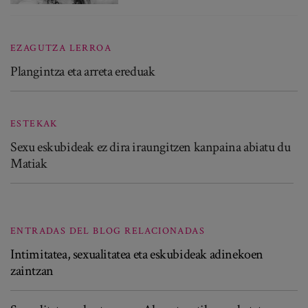
EZAGUTZA LERROA
Plangintza eta arreta ereduak
ESTEKAK
Sexu eskubideak ez dira iraungitzen kanpaina abiatu du
Matiak
ENTRADAS DEL BLOG RELACIONADAS
Intimitatea, sexualitatea eta eskubideak adinekoen
zaintzan