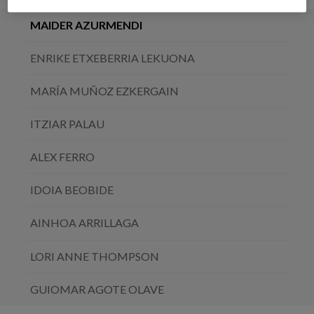
MAIDER AZURMENDI
ENRIKE ETXEBERRIA LEKUONA
MARÍA MUÑOZ EZKERGAIN
ITZIAR PALAU
ALEX FERRO
IDOIA BEOBIDE
AINHOA ARRILLAGA
LORI ANNE THOMPSON
GUIOMAR AGOTE OLAVE