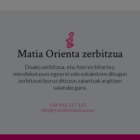
Matia Orienta zerbitzua
Doako zerbitzua, eta, horren bitartez,
mendekotasun egoerei edo eskaintzen ditugun
zerbitzuei buruz dituzun zalantzak argitzen
saiatuko gara.
+34 943 317 123
info@matiafundazioa.eus