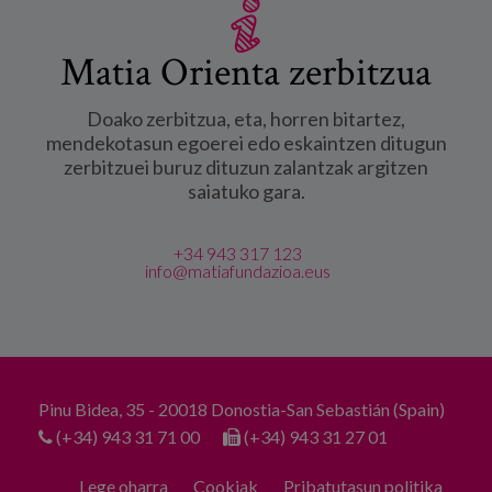
Matia Orienta zerbitzua
Doako zerbitzua, eta, horren bitartez,
mendekotasun egoerei edo eskaintzen ditugun
zerbitzuei buruz dituzun zalantzak argitzen
saiatuko gara.
+34 943 317 123
info@matiafundazioa.eus
Pinu Bidea, 35 - 20018 Donostia-San Sebastián (Spain)
(+34) 943 31 71 00
(+34) 943 31 27 01
Lege oharra
Cookiak
Pribatutasun politika