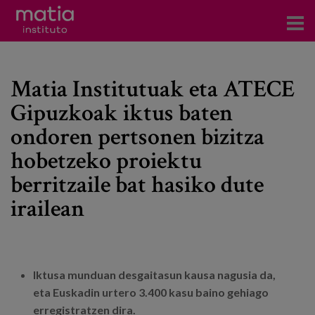
Institutoa
Matia Institutuak eta ATECE
Ikerkuntza
Gipuzkoak iktus baten
Argitalpenak
ondoren pertsonen bizitza
Foroetan parte hartzea
hobetzeko proiektu
berritzaile bat hasiko dute
Kontsultoretza
irailean
Prestakuntza
Gertaerak
Berriak
Iktusa munduan desgaitasun kausa nagusia da,
eta Euskadin urtero 3.400 kasu baino gehiago
Bloga
erregistratzen dira.