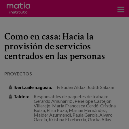
Institutoa
Como en casa: Hacia la
Ikerkuntza
provisión de servicios
Argitalpenak
centrados en las personas
Foroetan parte hartzea
PROYECTOS
Kontsultoretza
Ikertzaile nagusia:
Erkuden Aldaz, Judith Salazar
Prestakuntza
Taldea:
Responsables de paquetes de trabajo:
Gertaerak
Gerardo Amunarriz , Penélope Castejón
Villarejo, Maria Francesca Cerdó, Cristina
Berriak
Buiza, Elisa Pozo, Marian Hernández,
Maider Azurmendi, Paula García, Álvaro
García, Kristina Etxeberria, Gorka Alías
Bloga