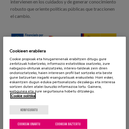
intervienen en los cuidados y de generar conocimiento
robusto que oriente políticas públicas que traccionen
el cambio.
Cookieen erabilera
Cookie propioak eta hirugarrenenak erabiltzen ditugu gure
zerbitzuak hobetzeko, informazio estatistikoa osatzeko, zure
URTEA
nabigazio-ohiturak analizatzeko, interes-taldeak zein diren
ondorioztatzeko, haien interesen profil bat sortzeko eta beste
2022
-tik
2024
-ra
gune batzuetan iragarki esanguratsuak erakusteko. Horri esker,
eskaintzen dugun edukia pertsonalizatu dezakegu eta interesa
sortzen duten atalei buruzko informazioa lortu. Gainera,
PROIEKTUAREN EGOERA
webgunea eta zure segurtasuna hobetu ditzakegu.
Cookie politika
Amaitua
KONFIGURATU
PROFESIONALAK
COOKIEAK ONARTU
COOKIEAK BAZTERTU
BESTE PROFESIONAL BATZUK