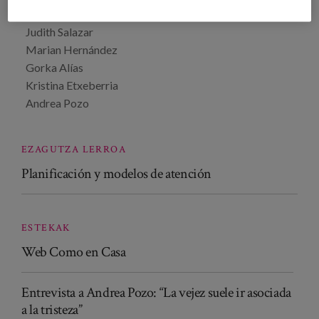
Coordinación general: Gerardo Amunarriz
Judith Salazar
Marian Hernández
Gorka Alías
Kristina Etxeberria
Andrea Pozo
EZAGUTZA LERROA
Planificación y modelos de atención
ESTEKAK
Web Como en Casa
Entrevista a Andrea Pozo: “La vejez suele ir asociada
a la tristeza”