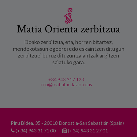
Matia Orienta zerbitzua
Doako zerbitzua, eta, horren bitartez,
mendekotasun egoerei edo eskaintzen ditugun
zerbitzuei buruz dituzun zalantzak argitzen
saiatuko gara.
+34 943 317 123
info@matiafundazioa.eus
Pinu Bidea, 35 - 20018 Donostia-San Sebastián (Spain)
(+34) 943 31 71 00
(+34) 943 31 27 01