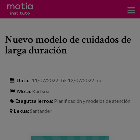
Institutoa
Nuevo modelo de cuidados de
Ikerkuntza
larga duración
Argitalpenak
Foroetan parte hartzea
Data:
11/07/2022
-tik
12/07/2022
-ra
Kontsultoretza
Mota:
Kurtsoa
Prestakuntza
Ezagutza lerroa:
Planificación y modelos de atención
Gertaerak
Lekua:
Santander
Berriak
Bloga