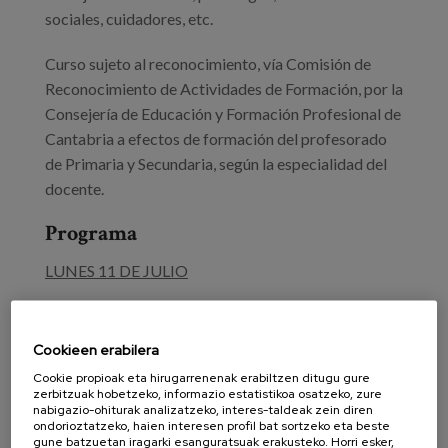
sociales, cuidadores, etc.
Curso sujeto al reconocimiento, vía Comisión de
Reconocimiento de Actividades de Formación, por la
Consejería de Educación y Formación Profesional de
Cantabria a efectos de formación del profesorado
de Primaria y Secundaria, según la especialidad del
docente.
Programa
LUNES 11 DE JULIO
09:15h. a 09:30h. Recepción de participantes
Cookieen erabilera
09:30h. a 10:30h. Situación actual en España y en
Cookie propioak eta hirugarrenenak erabiltzen ditugu gure
Cantabria. María Antonia Mora González
zerbitzuak hobetzeko, informazio estatistikoa osatzeko, zure
nabigazio-ohiturak analizatzeko, interes-taldeak zein diren
ondorioztatzeko, haien interesen profil bat sortzeko eta beste
10:30h. a 11:30h. Hacia un nuevo modelo orientador
gune batzuetan iragarki esanguratsuak erakusteko. Horri esker,