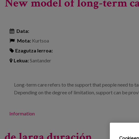
New model of long-term c
Data:
Mota:
Kurtsoa
Ezagutza lerroa:
Lekua:
Santander
Long-term care refers to the support that people need to ta
Depending on the degree of limitation, support can be provi
Information
de larga duración
Cookieen 