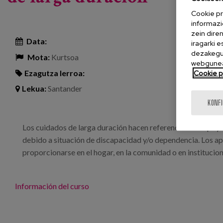
Cookie pr
informazi
zein dire
Data:
iragarki 
dezakegu 
Mota:
Kurtsoa
webgunea
Ezagutza lerroa:
Cookie po
Lekua:
Santander
KONF
Los cuidados de larga duración hacen referencia a los apoy
debido a situación de discapacidad y/o dependencia. Los a
proporcionarse en el hogar, en la comunidad o en institucion
Información del curso