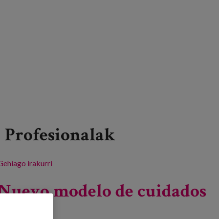
Profesionalak
Gehiago irakurri
New model of long-term care -ri buruz
Nuevo modelo de cuidados