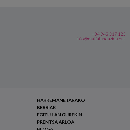
+34 943 317 123
info@matiafundazioa.eus
HARREMANETARAKO
BERRIAK
EGIZU LAN GUREKIN
PRENTSA ARLOA
BLOGA