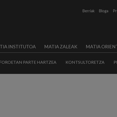
Berriak
Bloga
Pr
TIA INSTITUTOA
MATIA ZALEAK
MATIA ORIEN
FOROETAN PARTE HARTZEA
KONTSULTORETZA
P