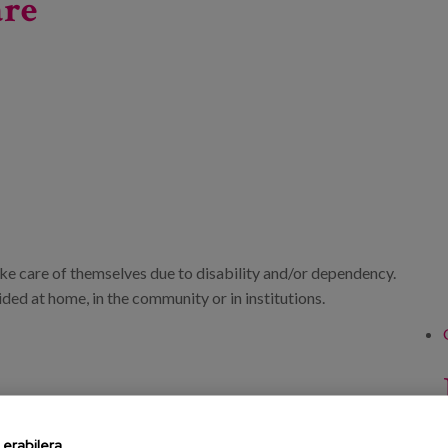
are
ke care of themselves due to disability and/or dependency.
ded at home, in the community or in institutions.
erabilera