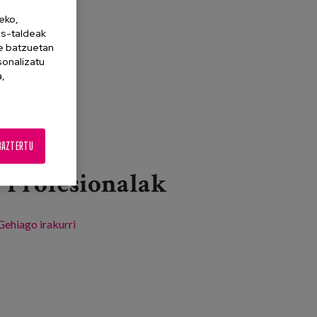
eko,
es-taldeak
ne batzuetan
sonalizatu
a,
BAZTERTU
Profesionalak
Gehiago irakurri
Nuevo modelo de cuidados de larga duración -ri
buruz