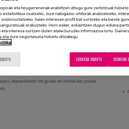
opioak eta hirugarrenenak erabiltzen ditugu gure zerbitzuak hobetz
o estatistikoa osatzeko, zure nabigazio-ohiturak analizatzeko, inter
n ondorioztatzeko, haien interesen profil bat sortzeko eta beste gu
esanguratsuak erakusteko. Horri esker, eskaintzen dugun edukia pert
eta interesa sortzen duten atalei buruzko informazioa lortu. Gainer
 eta zure segurtasuna hobetu ditzakegu.
litika
IGURATU
COOKIEAK ONARTU
COOKIEAK 
os que necesitan las personas para cuidarse de sí mismas
poyos, dependiendo del grado de limitación, puede
es.