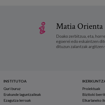
Matia Orienta 
Doako zerbitzua, eta, horr
egoerei edo eskaintzen dit
dituzun zalantzak argitzen 
INSTITUTOA
IKERKUNTZ
Guri buruz
Proiektuak
Erakunde laguntzaileak
Bizitoki berri
Ezagutza lerroak
Elkarlaneko i