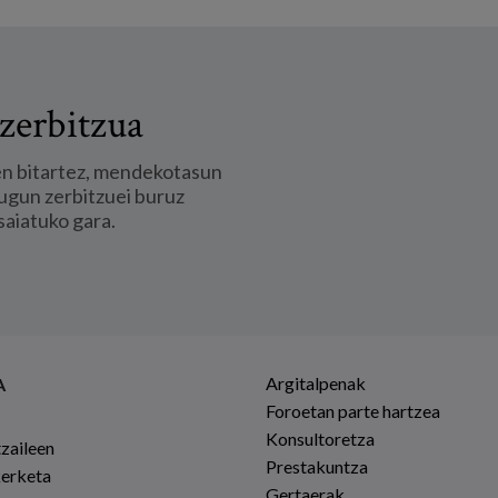
zerbitzua
en bitartez, mendekotasun
ugun zerbitzuei buruz
saiatuko gara.
Argitalpenak
A
Foroetan parte hartzea
Konsultoretza
tzaileen
Prestakuntza
kerketa
Gertaerak