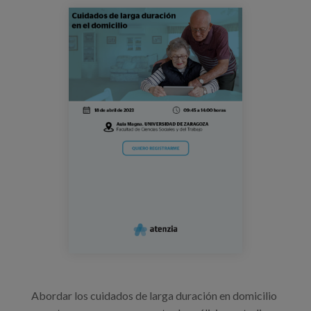
Prentsa
jornada_cld_atenzia.png
Egizu lan gurekin
Salaketa-kanala
es
eu
en
Abordar los cuidados de larga duración en domicilio