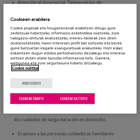
Atención al área social. Teleservicios de
acompañamiento y apoyo social. Adriana Acevedo
López. Responsable de Proyectos y Desarrollo de
Cookieen erabilera
Negocio. Experta en Gestión de Servicios
Cookie propioak eta hirugarrenenak erabiltzen ditugu gure
Sociosanitarios Atenzia.
zerbitzuak hobetzeko, informazio estatistikoa osatzeko, zure
nabigazio-ohiturak analizatzeko, interes-taldeak zein diren
Atención al área funcional. Teleservicios para la
ondorioztatzeko, haien interesen profil bat sortzeko eta beste
gune batzuetan iragarki esanguratsuak erakusteko. Horri esker,
autonomía personal. Dña. Irene Joga Fuentefria.
eskaintzen dugun edukia pertsonalizatu dezakegu eta interesa
Directora de Conocimiento Ubikare.
sortzen duten atalei buruzko informazioa lortu. Gainera,
webgunea eta zure segurtasuna hobetu ditzakegu.
Modera. Melania Betué. Periodista. Comunicación.
Cookie politika
Ciencia y Salud. Formación. Delegada Asociación de
Informadores de Salud en Aragón.
KONFIGURATU
11:30 a 12:00 horas: Pausa Café
COOKIEAK ONARTU
COOKIEAK BAZTERTU
12:00 a 13:15 horas: Mesa temática. Perspectiva de
los cuidados de larga duración en domicilio.
El apoyo a las personas cuidadoras familiares: