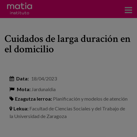
Institutoa
Cuidados de larga duración en
Ikerkuntza
el domicilio
Argitalpenak
Foroetan parte hartzea
Data:
18/04/2023
Kontsultoretza
Mota:
Jardunaldia
Prestakuntza
Ezagutza lerroa:
Planificación y modelos de atención
Gertaerak
Lekua:
Facultad de Ciencias Sociales y del Trabajo de
la Universidad de Zaragoza
Berriak
Bloga