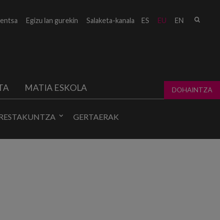
Bilat
entsa
Egizu lan gurekin
Salaketa-kanala
ES
EU
EN
form
TA
MATIA ESKOLA
DOHAINTZA
RESTAKUNTZA
GERTAERAK