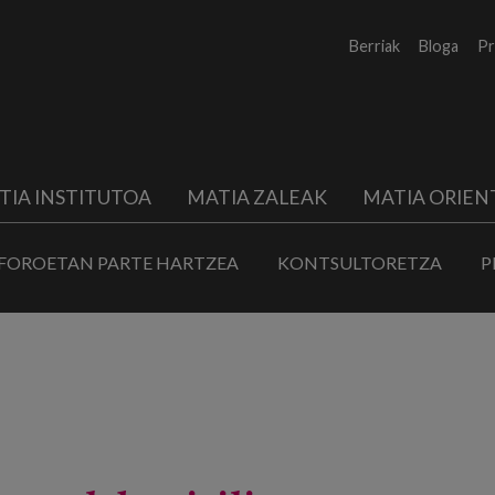
Berriak
Bloga
Pr
TIA INSTITUTOA
MATIA ZALEAK
MATIA ORIEN
FOROETAN PARTE HARTZEA
KONTSULTORETZA
P