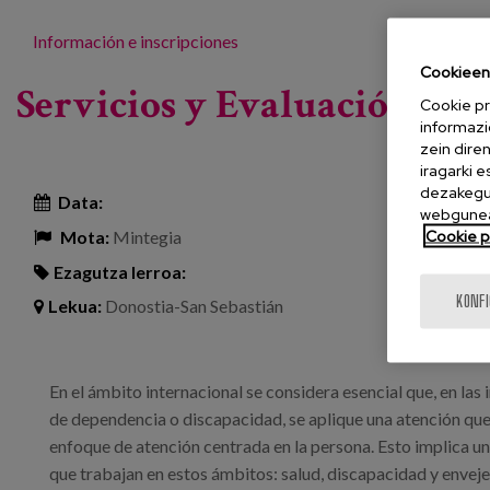
Información e inscripciones
Cookieen 
Servicios y Evaluación de 
Cookie pr
informazi
zein dire
iragarki 
dezakegu 
Data:
webgunea
Cookie po
Mota:
Mintegia
Ezagutza lerroa:
KONF
Lekua:
Donostia-San Sebastián
En el ámbito internacional se considera esencial que, en las 
de dependencia o discapacidad, se aplique una atención que 
enfoque de atención centrada en la persona. Esto implica u
que trabajan en estos ámbitos: salud, discapacidad y envej