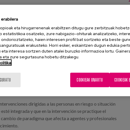
erabilera
Resultados»
opioak eta hirugarrenenak erabiltzen ditugu gure zerbitzuak hobetz
o estatistikoa osatzeko, zure nabigazio-ohiturak analizatzeko, inter
n ondorioztatzeko, haien interesen profil bat sortzeko eta beste gu
esanguratsuak erakusteko. Horri esker, eskaintzen dugun edukia pert
eta interesa sortzen duten atalei buruzko informazioa lortu. Gainer
 eta zure segurtasuna hobetu ditzakegu.
litika
IGURATU
COOKIEAK ONARTU
COOKIEAK 
intervenciones dirigidas a las personas en riesgo o situación
esté integrada y que en la intervención se practique el
n cambio de paradigma que afecta a agentes y profesionales
ecimiento.