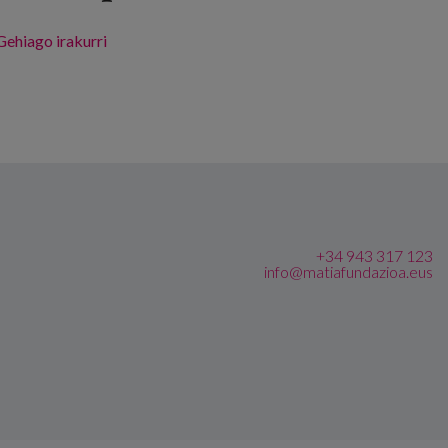
Gehiago irakurri
Seminario «Aplicaciones Avanzadas del Modelo
AICP en Centros y Servicios y Evaluación de
Resultados» -ri buruz
+34 943 317 123
info@matiafundazioa.eus