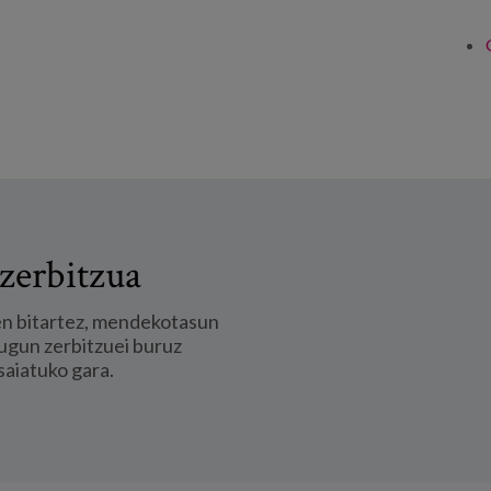
zerbitzua
en bitartez, mendekotasun
ugun zerbitzuei buruz
saiatuko gara.