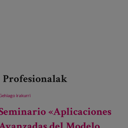
Profesionalak
Gehiago irakurri
Cuidados de larga duración en el domicilio -ri
buruz
Seminario «Aplicaciones
Avanzadas del Modelo