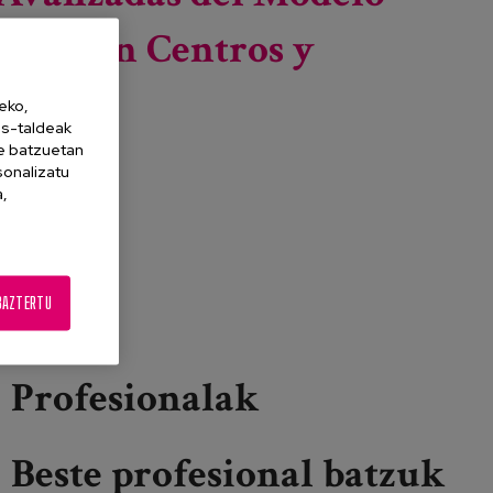
AICP en Centros y
eko,
es-taldeak
ne batzuetan
sonalizatu
a,
BAZTERTU
Profesionalak
Beste profesional batzuk