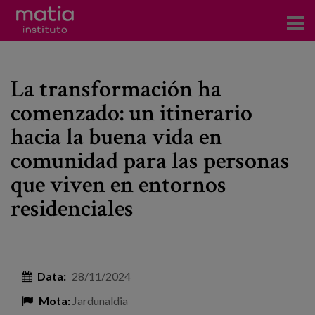
Institutoa
La transformación ha
Ikerkuntza
comenzado: un itinerario
Argitalpenak
hacia la buena vida en
Foroetan parte hartzea
comunidad para las personas
que viven en entornos
Kontsultoretza
residenciales
Prestakuntza
Gertaerak
Berriak
Data:
28/11/2024
Bloga
Mota:
Jardunaldia