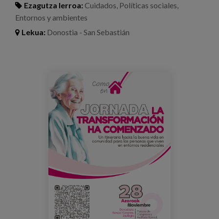
Ezagutza lerroa:
Cuidados
,
Políticas sociales
,
Prentsa
Entornos y ambientes
Egizu lan gurekin
Lekua:
Donostia - San Sebastián
Salaketa-kanala
programa_jornadacec.png
es
eu
en