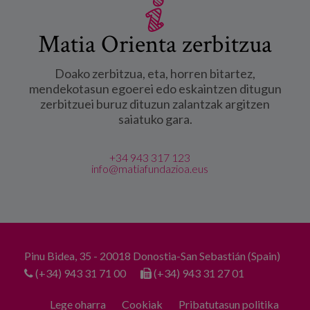
Matia Orienta zerbitzua
Doako zerbitzua, eta, horren bitartez,
mendekotasun egoerei edo eskaintzen ditugun
zerbitzuei buruz dituzun zalantzak argitzen
saiatuko gara.
+34 943 317 123
info@matiafundazioa.eus
Pinu Bidea, 35 - 20018 Donostia-San Sebastián (Spain)
(+34) 943 31 71 00
(+34) 943 31 27 01
Lege oharra
Cookiak
Pribatutasun politika