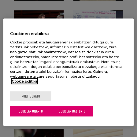
Cookieen erabilera
Cookie propioak eta hirugarrenenak erabiltzen ditugu gure
zerbitzuak hobetzeko, informazio estatistikoa osatzeko, zure
nabigazio-ohiturak analizatzeko, interes-taldeak zein diren
ondorioztatzeko, haien interesen profil bat sortzeko eta beste
gune batzuetan iragarki esanguratsuak erakusteko. Horri esker,
eskaintzen dugun edukia pertsonalizatu dezakegu eta interesa
sortzen duten atalei buruzko informazioa lortu. Gainera,
webgunea eta zure segurtasuna hobetu ditzakegu.
Cookie politika
KONFIGURATU
COOKIEAK ONARTU
COOKIEAK BAZTERTU