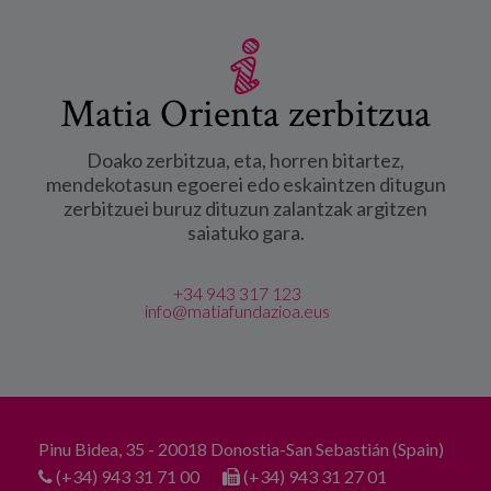
Matia Orienta zerbitzua
Doako zerbitzua, eta, horren bitartez,
mendekotasun egoerei edo eskaintzen ditugun
zerbitzuei buruz dituzun zalantzak argitzen
saiatuko gara.
+34 943 317 123
info@matiafundazioa.eus
Pinu Bidea, 35 - 20018 Donostia-San Sebastián (Spain)
(+34) 943 31 71 00
(+34) 943 31 27 01