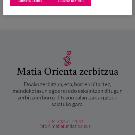
COOKIEAK ONARTU
COOKIEAK BAZTERTU
Matia Orienta zerbitzua
Doako zerbitzua, eta, horren bitartez,
mendekotasun egoerei edo eskaintzen ditugun
zerbitzuei buruz dituzun zalantzak argitzen
saiatuko gara.
+34 943 317 123
info@matiafundazioa.eus