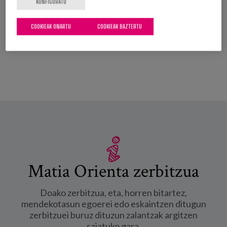
Programa
Información de la jornada
KONFIGURATU
Profesionalak
COOKIEAK ONARTU
COOKIEAK BAZTERTU
Gehiago irakurri
Dimensiones de la soledad durante el
envejecimiento: evidencia empírica para la
elaboración de políticas públicas -ri buruz
Matia Orienta zerbitzua
Doako zerbitzua, eta, horren bitartez,
mendekotasun egoerei edo eskaintzen ditugun
zerbitzuei buruz dituzun zalantzak argitzen
saiatuko gara.