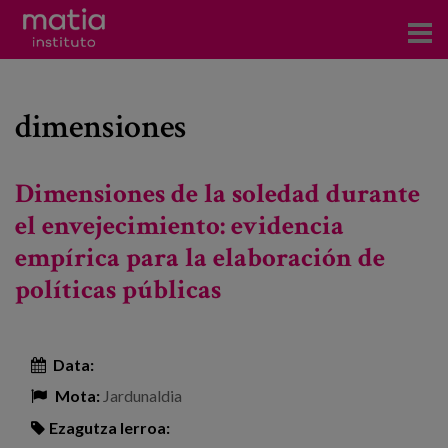
Institutoa
dimensiones
Ikerkuntza
Argitalpenak
Dimensiones de la soledad durante
Foroetan parte hartzea
el envejecimiento: evidencia
empírica para la elaboración de
Kontsultoretza
políticas públicas
Prestakuntza
Gertaerak
Data:
Berriak
Mota:
Jardunaldia
Bloga
Ezagutza lerroa: