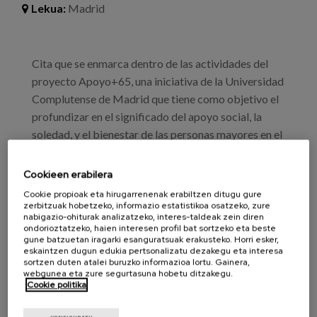
Lekua:
Madrid
Prentsa
Egizu lan gurekin
Cita que se enmarca dentro de las actividades del
Salaketa-kanala
proyecto Apoyo+65, una iniciativa de la Universidad
Complutense de Madrid que tiene como objetivo el
profundizar en el significado del apoyo social, la
es
soledad, y el bienestar de las personas mayores en el
eu
escenario social resultante -y probablemente
duradero en el tiempo- de la pandemia COVID-19.
Cookieen erabilera
en
Cookie propioak eta hirugarrenenak erabiltzen ditugu gure
Con el interés de profundizar en aspectos
zerbitzuak hobetzeko, informazio estatistikoa osatzeko, zure
nabigazio-ohiturak analizatzeko, interes-taldeak zein diren
relacionados con las distintas experiencias de
ondorioztatzeko, haien interesen profil bat sortzeko eta beste
soledad y de apoyo social se organiza una mesa
gune batzuetan iragarki esanguratsuak erakusteko. Horri esker,
eskaintzen dugun edukia pertsonalizatu dezakegu eta interesa
redonda con expertos que abordarán las siguientes
sortzen duten atalei buruzko informazioa lortu. Gainera,
temáticas:
webgunea eta zure segurtasuna hobetu ditzakegu.
Cookie politika