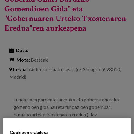
Gomendioen Gida" eta
"Gobernuaren Urteko Txostenaren
Eredua"ren aurkezpena
Data:
Mota:
Besteak
Lekua:
Auditorio Cuatrecasas (c/ Almagro, 9, 28010,
Madrid)
Fundazioen gardentasunerako eta gobernu onerako
gomendioen gida hau eta fundazioen gobernuari
buruzko urteko txostenaren eredua (Haz
Fundazioaren Laborategiak egina) aurkeztearen
helburua da fundazioetako zuzendariei eta
Cookieen erabilera