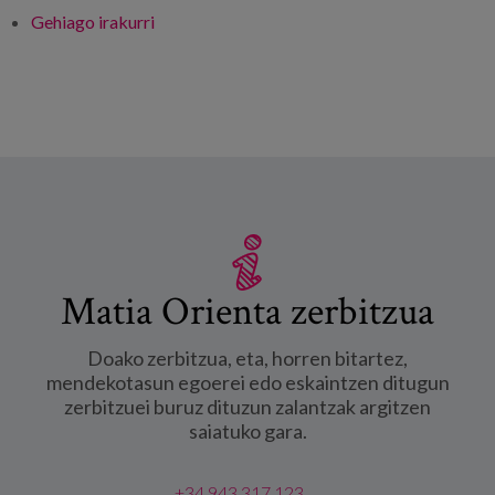
Gehiago irakurri
Beldurraren kudeaketa eta hirugarren
sektore sozialeko erakundeetan aldaketa -ri
buruz
Matia Orienta zerbitzua
Doako zerbitzua, eta, horren bitartez,
mendekotasun egoerei edo eskaintzen ditugun
zerbitzuei buruz dituzun zalantzak argitzen
saiatuko gara.
+34 943 317 123