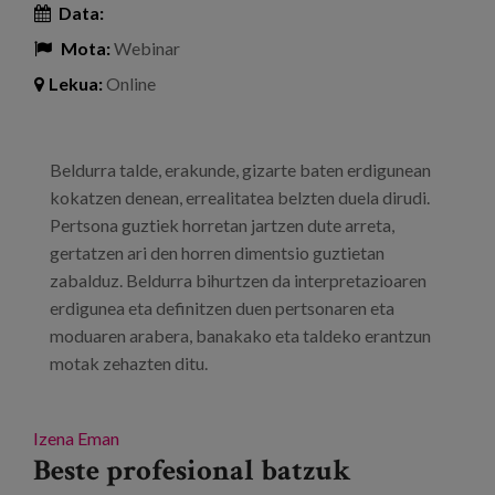
Data:
Mota:
Webinar
Lekua:
Online
Beldurra talde, erakunde, gizarte baten erdigunean
kokatzen denean, errealitatea belzten duela dirudi.
Pertsona guztiek horretan jartzen dute arreta,
gertatzen ari den horren dimentsio guztietan
zabalduz. Beldurra bihurtzen da interpretazioaren
erdigunea eta definitzen duen pertsonaren eta
moduaren arabera, banakako eta taldeko erantzun
motak zehazten ditu.
Izena Eman
Beste profesional batzuk