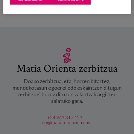
Matia Orienta zerbitzua
Doako zerbitzua, eta, horren bitartez,
mendekotasun egoerei edo eskaintzen ditugun
zerbitzuei buruz dituzun zalantzak argitzen
saiatuko gara.
+34 943 317 123
info@matiafundazioa.eus