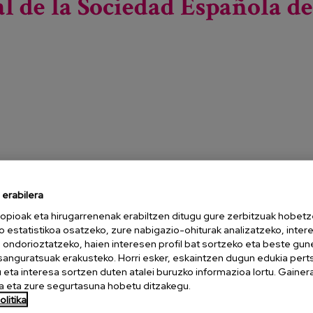
 de la Sociedad Española de
erabilera
opioak eta hirugarrenenak erabiltzen ditugu gure zerbitzuak hobetz
como el envejecimiento de la población, el aumento de
o estatistikoa osatzeko, zure nabigazio-ohiturak analizatzeko, inter
la salud pública de tercera ola, buscando un enfoque más
n ondorioztatzeko, haien interesen profil bat sortzeko eta beste gu
esanguratsuak erakusteko. Horri esker, eskaintzen dugun edukia pert
tre los factores sociales, ambientales, económicos y
eta interesa sortzen duten atalei buruzko informazioa lortu. Gainer
usca abordar los determinantes sociales de la salud de una
 eta zure segurtasuna hobetu ditzakegu.
litika