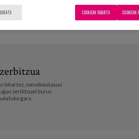
IGURATU
COOKIEAK ONARTU
COOKIEAK 
zerbitzua
en bitartez, mendekotasun
ugun zerbitzuei buruz
saiatuko gara.