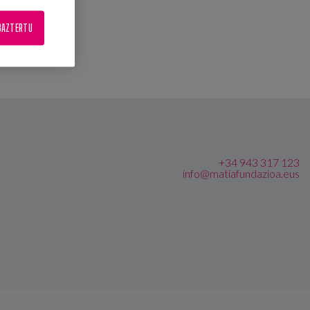
BAZTERTU
+34 943 317 123
info@matiafundazioa.eus