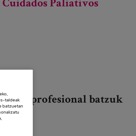
 Cuidados Paliativos
eko,
Beste profesional batzuk
es-taldeak
ne batzuetan
sonalizatu
Gehiago irakurri
XIV Congreso Internacional de la Sociedad
a,
Española de Cuidados Paliativos (SECPAL) -ri
buruz