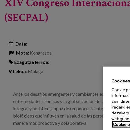
XIV Congreso Internacional
(SECPAL)
Data:
Mota:
Kongresoa
Ezagutza lerroa:
Lekua:
Málaga
Cookieen 
Cookie pr
Ante los desafíos emergentes y cambiantes en la sociedad, 
informazi
enfermedades crónicas y la globalización de la salud, nace 
zein dire
iragarki 
integral y holístico, capaz de reconocer la interconexión en
dezakegu 
biológicos que influyen en la salud de las personas, y que b
webgunea
manera más proactiva y colaborativa.
Cookie po