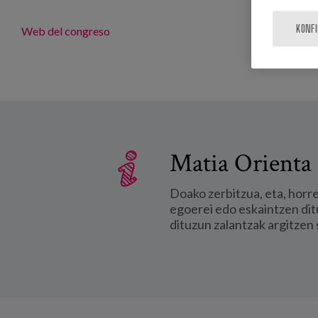
KONF
Web del congreso
Matia Orienta 
Doako zerbitzua, eta, horr
egoerei edo eskaintzen dit
dituzun zalantzak argitzen 