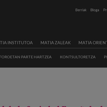
Berriak
Bloga
Pr
TIA INSTITUTOA
MATIA ZALEAK
MATIA ORIEN
FOROETAN PARTE HARTZEA
KONTSULTORETZA
P